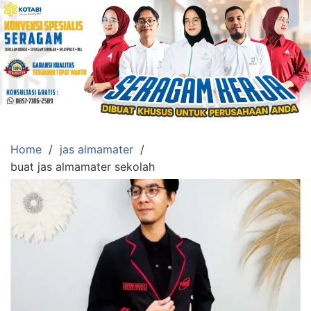
Skip
to
content
Konveksi
Toko
Abi
Ahlinya
Pengadaan
Home
jas almamater
Baju
buat jas almamater sekolah
Seragam,
Toga
Wisuda,Jas
Almamater