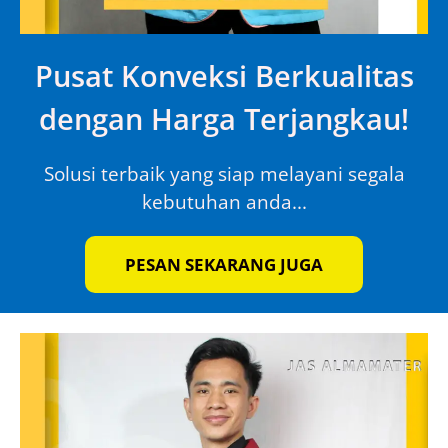
Pusat Konveksi Berkualitas
dengan Harga Terjangkau!
Solusi terbaik yang siap melayani segala
kebutuhan anda...
PESAN SEKARANG JUGA