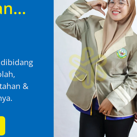
an…
 dibidang
lah,
ntahan &
nya.