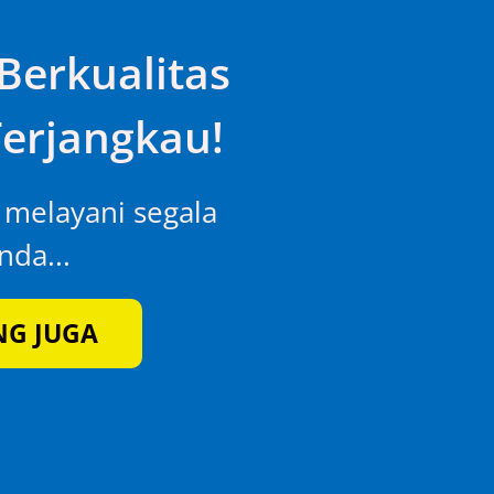
Berkualitas
erjangkau!
p melayani segala
da...
NG JUGA