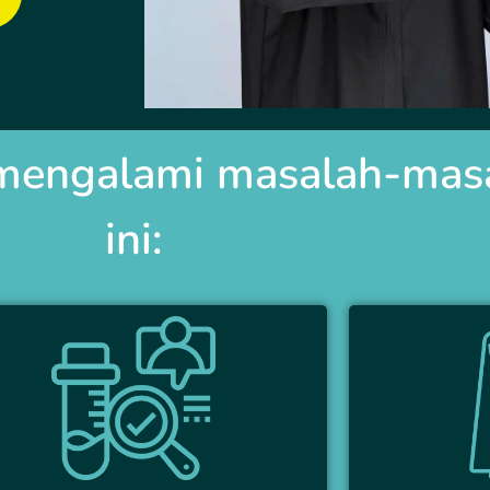
engalami masalah-masa
ini: