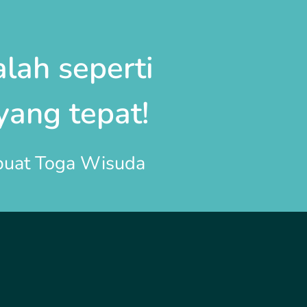
lah seperti
yang tepat!
mbuat
Toga Wisuda