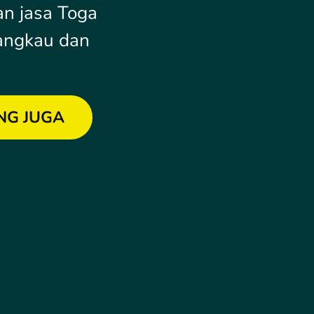
n jasa Toga
angkau dan
NG JUGA