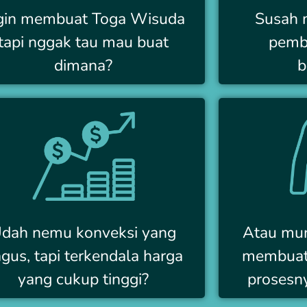
gin membuat Toga Wisuda
Susah 
tapi nggak tau mau buat
pemb
dimana?
b
dah nemu konveksi yang
Atau mu
gus, tapi terkendala harga
membuat 
yang cukup tinggi?
prosesny