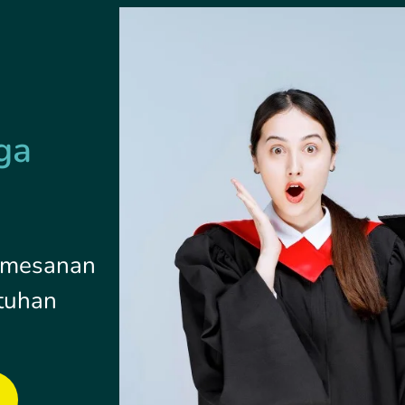
ga
pemesanan
tuhan