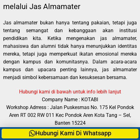
melalui Jas Almamater
Jas almamater bukan hanya tentang pakaian, tetapi juga
tentang semangat dan kebanggaan akan institusi
pendidikan kita. Ketika mengenakan jas almamater,
mahasiswa dan alumni tidak hanya menunjukkan identitas
mereka, tetapi juga memperkuat ikatan emosional mereka
dengan kampus dan komunitasnya. Dalam acara-acara
kampus dan upacara penting lainnya, jas almamater
menjadi simbol kebersamaan dan kesuksesan bersama.
Hubungi kami di bawah untuk info lebih lanjut
Company Name : KOTABI
Workshop Adrress : Jalan Puskesmas No. 175 Kel Pondok
Aren RT 002 RW 011 Kec Pondok Aren Kota Tang – Sel,
Banten 15224
Call / SMS / Whatsapp
Hubungi Kami Di Whatsapp
:
085771062589
||
https://bit.ly/SALES_KTA