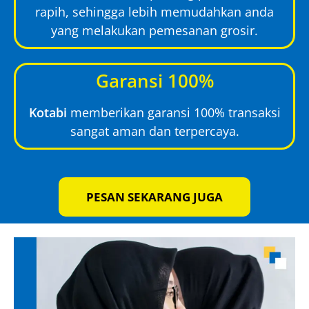
rapih, sehingga lebih memudahkan anda
yang melakukan pemesanan grosir.
Garansi 100%
Kotabi
memberikan garansi 100% transaksi
sangat aman dan terpercaya.
PESAN SEKARANG JUGA