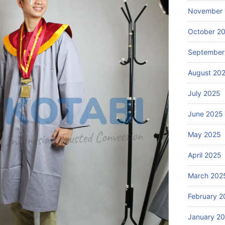
November
October 2
September
August 20
July 2025
June 2025
May 2025
April 2025
March 202
February 2
January 2