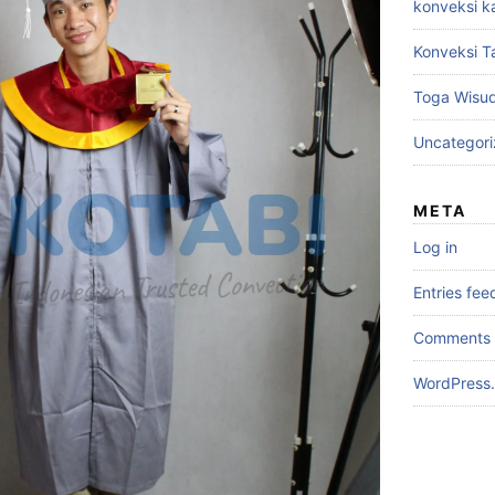
konveksi k
Konveksi T
Toga Wisu
Uncategor
META
Log in
Entries fee
Comments 
WordPress.