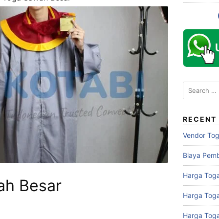
Search
for:
RECENT
Vendor To
Biaya Pem
Harga Toga
ah Besar
Harga Tog
Harga Tog