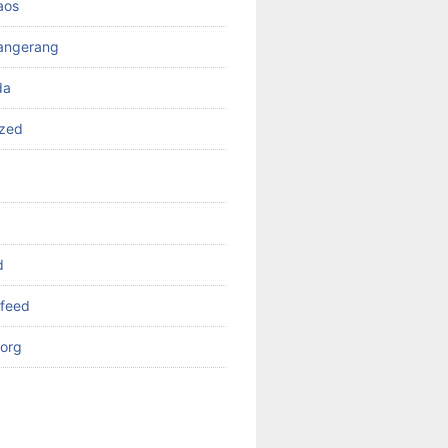
aos
angerang
da
ized
d
feed
org