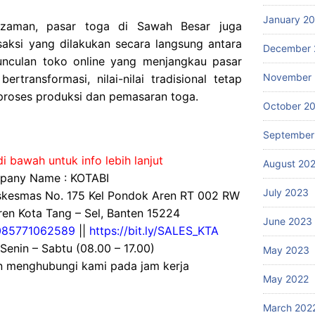
January 2
 zaman, pasar toga di Sawah Besar juga
saksi yang dilakukan secara langsung antara
December 
nculan toko online yang menjangkau pasar
November
ertransformasi, nilai-nilai tradisional tetap
proses produksi dan pemasaran toga.
October 2
September
i bawah untuk info lebih lanjut
August 20
any Name : KOTABI
July 2023
uskesmas No. 175 Kel Pondok Aren RT 002 RW
en Kota Tang – Sel, Banten 15224
June 2023
085771062589
||
https://bit.ly/SALES_KTA
 Senin – Sabtu (08.00 – 17.00)
May 2023
an menghubungi kami pada jam kerja
May 2022
March 202