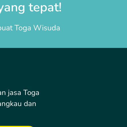
yang tepat!
mbuat
Toga Wisuda
n jasa Toga
angkau dan