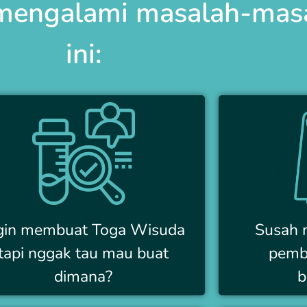
engalami masalah-masa
ini:
gin membuat Toga Wisuda
Susah 
tapi nggak tau mau buat
pemb
dimana?
b