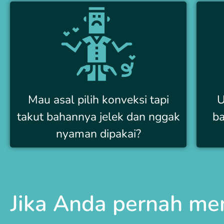
Mau asal pilih konveksi tapi
U
takut bahannya jelek dan nggak
ba
nyaman dipakai?
Jika Anda pernah me