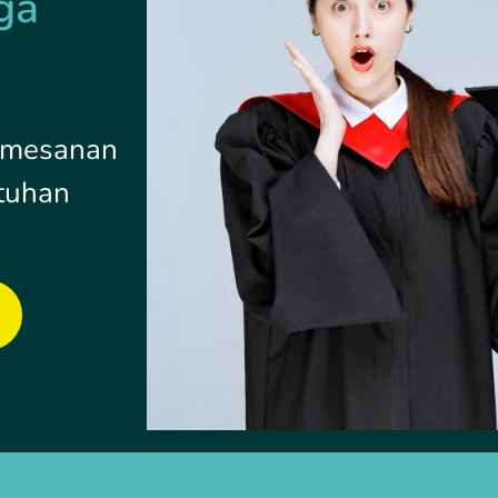
ga
pemesanan
tuhan