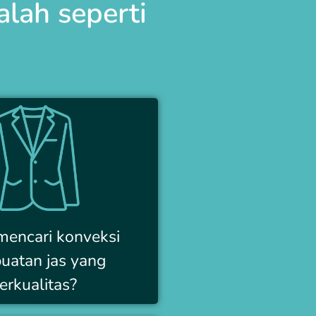
lah seperti
mencari konveksi
uatan jas yang
erkualitas?