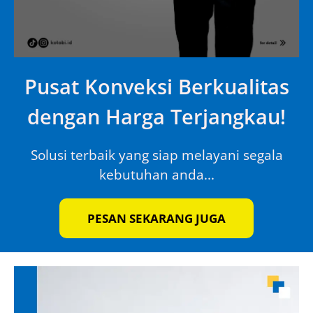
Pusat Konveksi Berkualitas
dengan Harga Terjangkau!
Solusi terbaik yang siap melayani segala
kebutuhan anda...
PESAN SEKARANG JUGA