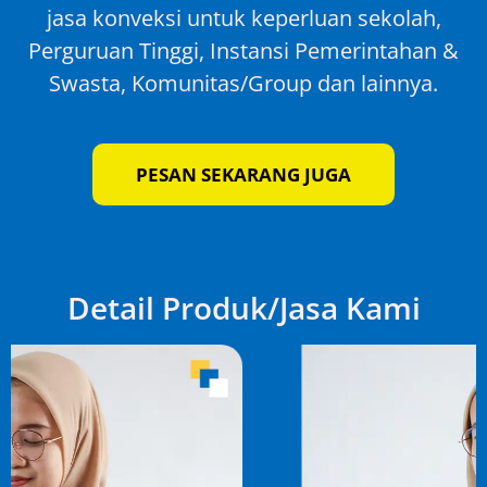
jasa konveksi untuk keperluan sekolah,
Perguruan Tinggi, Instansi Pemerintahan &
Swasta, Komunitas/Group dan lainnya.
PESAN SEKARANG JUGA
Detail Produk/Jasa Kami