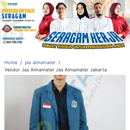
Skip
to
content
Konveksi
Toko
Abi
Ahlinya
Pengadaan
Home
jas almamater
Baju
Vendor Jas Almamater Jas Almamater Jakarta
Seragam,
Toga
Wisuda,Jas
Almamater