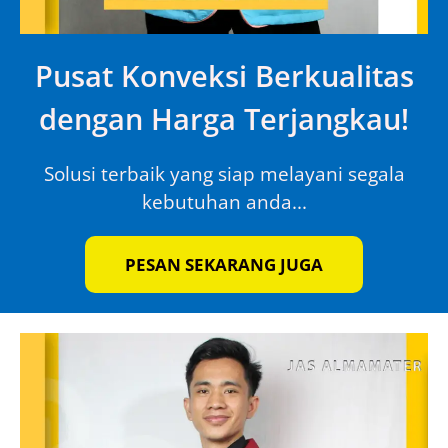
Pusat Konveksi Berkualitas
dengan Harga Terjangkau!
Solusi terbaik yang siap melayani segala
kebutuhan anda...
PESAN SEKARANG JUGA