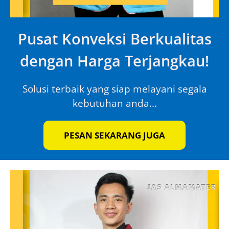
Pusat Konveksi Berkualitas
dengan Harga Terjangkau!
Solusi terbaik yang siap melayani segala
kebutuhan anda...
PESAN SEKARANG JUGA