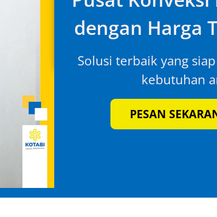
dengan Harga T
Solusi terbaik yang sia
kebutuhan an
PESAN SEKARA