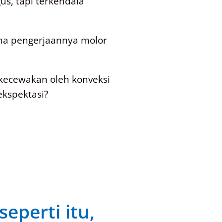
s, tapi terkendala
ena pengerjaannya molor
kecewakan oleh konveksi
ekspektasi?
eperti itu,