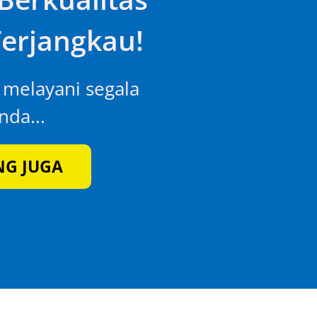
erjangkau!
p melayani segala
da...
NG JUGA