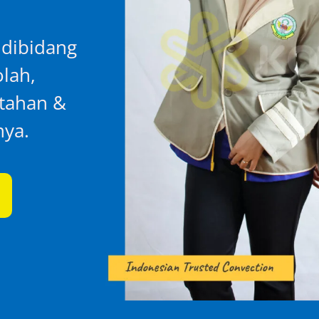
 dibidang
lah,
ntahan &
nya.