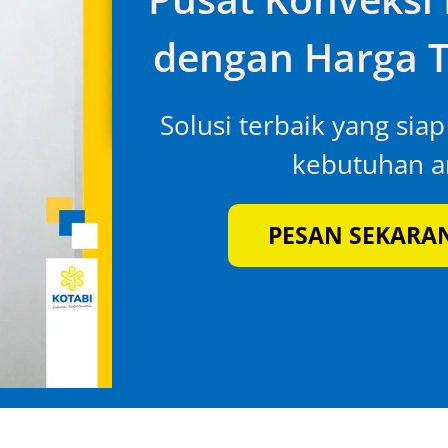
dengan Harga T
Solusi terbaik yang sia
kebutuhan an
PESAN SEKARA