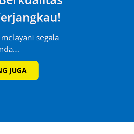
erjangkau!
p melayani segala
da...
NG JUGA