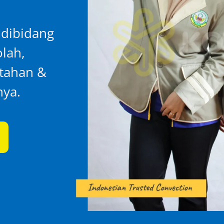
 dibidang
lah,
ntahan &
nya.