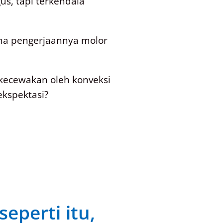
s, tapi terkendala
ena pengerjaannya molor
kecewakan oleh konveksi
ekspektasi?
eperti itu,