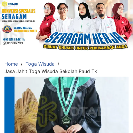
Skip
to
content
Konveksi
Toko
Abi
Ahlinya
Pengadaan
Home
Toga Wisuda
Baju
Jasa Jahit Toga Wisuda Sekolah Paud TK
Seragam,
Toga
Wisuda,Jas
Almamater