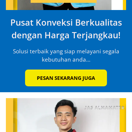
Pusat Konveksi Berkualitas
dengan Harga Terjangkau!
Solusi terbaik yang siap melayani segala
kebutuhan anda...
PESAN SEKARANG JUGA