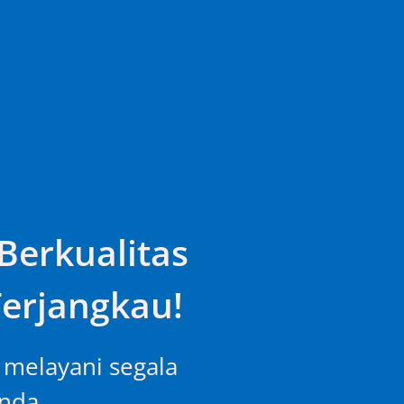
Berkualitas
erjangkau!
p melayani segala
da...