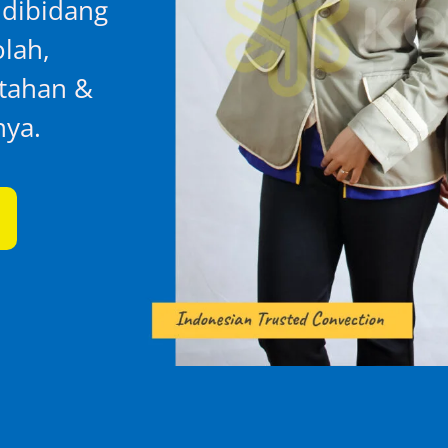
 dibidang
lah,
ntahan &
nya.