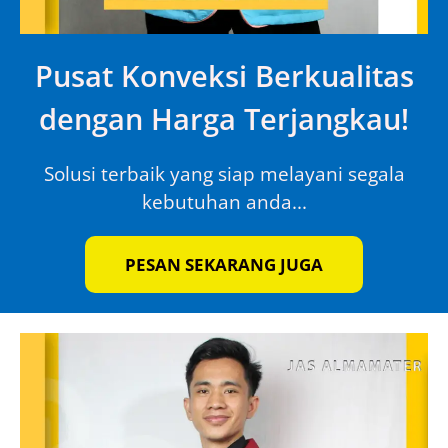
Pusat Konveksi Berkualitas
dengan Harga Terjangkau!
Solusi terbaik yang siap melayani segala
kebutuhan anda...
PESAN SEKARANG JUGA