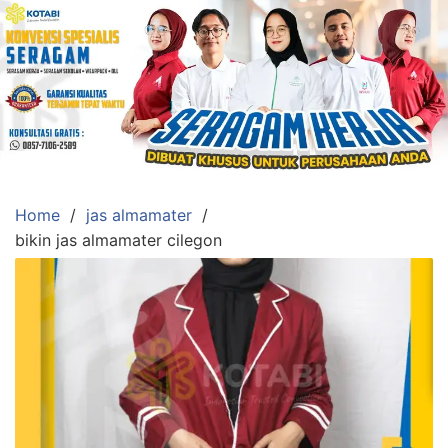
Skip
to
content
Konveksi
Toko
Abi
Ahlinya
Pengadaan
Home
jas almamater
Baju
bikin jas almamater cilegon
Seragam,
Toga
Wisuda,Jas
Almamater