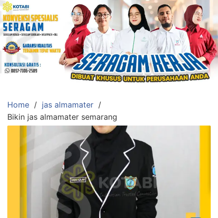
Skip
to
content
Konveksi
Toko
Abi
Ahlinya
Pengadaan
Home
jas almamater
Baju
Bikin jas almamater semarang
Seragam,
Toga
Wisuda,Jas
Almamater