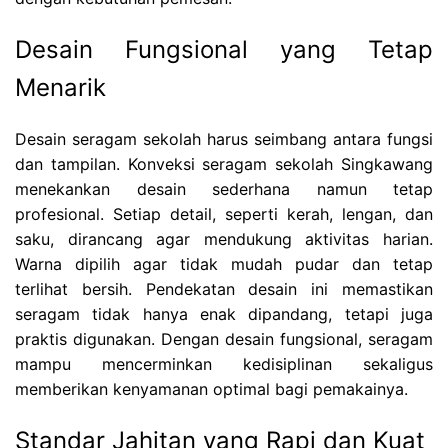
Desain Fungsional yang Tetap
Menarik
Desain seragam sekolah harus seimbang antara fungsi
dan tampilan. Konveksi seragam sekolah Singkawang
menekankan desain sederhana namun tetap
profesional. Setiap detail, seperti kerah, lengan, dan
saku, dirancang agar mendukung aktivitas harian.
Warna dipilih agar tidak mudah pudar dan tetap
terlihat bersih. Pendekatan desain ini memastikan
seragam tidak hanya enak dipandang, tetapi juga
praktis digunakan. Dengan desain fungsional, seragam
mampu mencerminkan kedisiplinan sekaligus
memberikan kenyamanan optimal bagi pemakainya.
Standar Jahitan yang Rapi dan Kuat