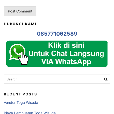
HUBUNGI KAMI
085771062589
Search
for:
RECENT POSTS
Vendor Toga Wisuda
Biaya Pembuatan Toga Wisuda