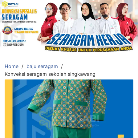
Skip
to
content
Konveksi
Toko
Abi
Ahlinya
Pengadaan
Home
baju seragam
Baju
Konveksi seragam sekolah singkawang
Seragam,
Toga
Wisuda,Jas
Almamater