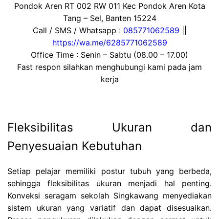
Pondok Aren RT 002 RW 011 Kec Pondok Aren Kota
Tang – Sel, Banten 15224
Call / SMS / Whatsapp :
085771062589
||
https://wa.me/6285771062589
Office Time : Senin – Sabtu (08.00 – 17.00)
Fast respon silahkan menghubungi kami pada jam
kerja
Fleksibilitas Ukuran dan
Penyesuaian Kebutuhan
Setiap pelajar memiliki postur tubuh yang berbeda,
sehingga fleksibilitas ukuran menjadi hal penting.
Konveksi seragam sekolah Singkawang menyediakan
sistem ukuran yang variatif dan dapat disesuaikan.