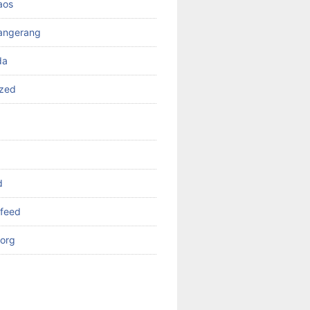
aos
angerang
da
ized
d
feed
org