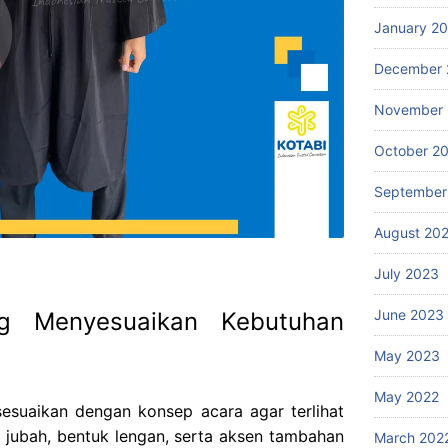
January 2
December 
November
October 2
September
August 20
July 2023
June 2023
g Menyesuaikan Kebutuhan
May 2023
May 2022
sesuaikan dengan konsep acara agar terlihat
g jubah, bentuk lengan, serta aksen tambahan
March 202