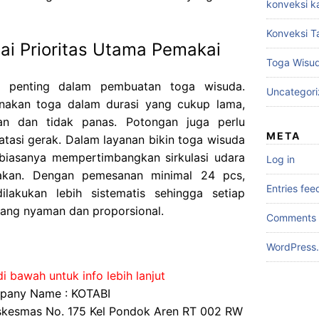
konveksi k
Konveksi T
i Prioritas Utama Pemakai
Toga Wisu
r penting dalam pembuatan toga wisuda.
Uncategor
nakan toga dalam durasi yang cukup lama,
an dan tidak panas. Potongan juga perlu
META
tasi gerak. Dalam layanan bikin toga wisuda
 biasanya mempertimbangkan sirkulasi udara
Log in
enakan. Dengan pemesanan minimal 24 pcs,
Entries fee
lakukan lebih sistematis sehingga setiap
ang nyaman dan proporsional.
Comments 
WordPress.
i bawah untuk info lebih lanjut
any Name : KOTABI
uskesmas No. 175 Kel Pondok Aren RT 002 RW