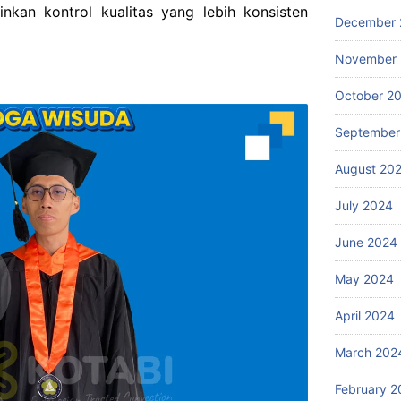
nkan kontrol kualitas yang lebih konsisten
December 
November
October 2
September
August 20
July 2024
June 2024
May 2024
April 2024
March 202
February 2