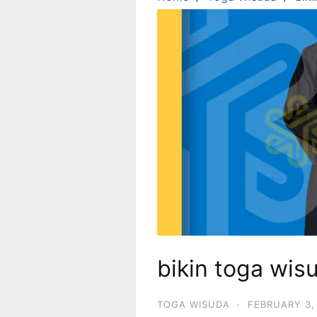
bikin toga wis
TOGA WISUDA
·
FEBRUARY 3,