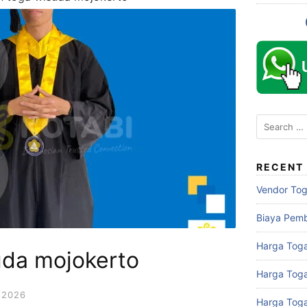
Search
for:
RECENT
Vendor To
Biaya Pem
Harga Toga
uda mojokerto
Harga Tog
 2026
Harga Tog