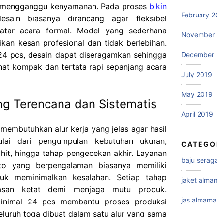
ak mengganggu kenyamanan. Pada proses
bikin
February 2
esain biasanya dirancang agar fleksibel
latar acara formal. Model yang sederhana
November 
kan kesan profesional dan tidak berlebihan.
4 pcs, desain dapat diseragamkan sehingga
December 
ihat kompak dan tertata rapi sepanjang acara
July 2019
May 2019
ng Terencana dan Sistematis
April 2019
membutuhkan alur kerja yang jelas agar hasil
ulai dari pengumpulan kebutuhan ukuran,
CATEGO
hit, hingga tahap pengecekan akhir. Layanan
baju sera
to yang berpengalaman biasanya memiliki
ntuk meminimalkan kesalahan. Setiap tahap
jaket alma
asan ketat demi menjaga mutu produk.
jas almama
inimal 24 pcs membantu proses produksi
seluruh toga dibuat dalam satu alur yang sama