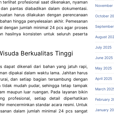
 terlihat profesional saat dikenakan, nyaman
November
, dan pantas diabadikan dalam dokumentasi.
mbuatan harus dilakukan dengan perencanaan
October 2
 bahan hingga penyelesaian akhir. Pemesanan
September
al dengan jumlah minimal 24 pcs agar proses
an hasilnya konsisten untuk seluruh peserta
August 20
July 2025
Wisuda Berkualitas Tinggi
June 2025
 dapat dikenali dari bahan yang jatuh rapi,
May 2025
man dipakai dalam waktu lama. Jahitan harus
April 2025
erurai, dan setiap bagian tersambung dengan
an tidak mudah pudar, sehingga tetap tampak
March 202
lam maupun luar ruangan. Pada layanan bikin
 profesional, setiap detail diperhatikan
February 2
hir mencerminkan standar acara resmi. Untuk
January 2
sanan dalam jumlah minimal 24 pcs sangat