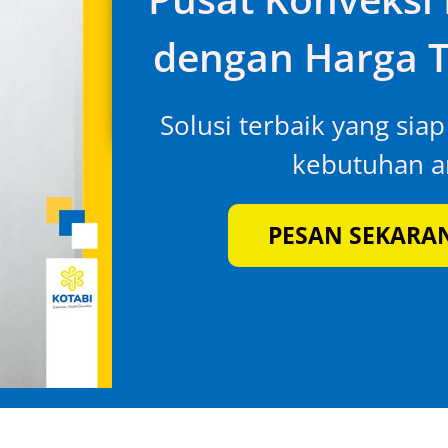
dengan Harga T
Solusi terbaik yang sia
kebutuhan an
PESAN SEKARA