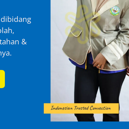
 dibidang
lah,
ntahan &
nya.