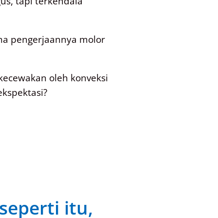
s, tapi terkendala
ena pengerjaannya molor
kecewakan oleh konveksi
ekspektasi?
eperti itu,