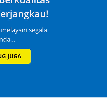
erjangkau!
p melayani segala
da...
NG JUGA