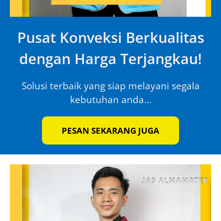
Pusat Konveksi Berkualitas
dengan Harga Terjangkau!
Solusi terbaik yang siap melayani segala
kebutuhan anda...
PESAN SEKARANG JUGA