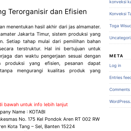
konveksi k
g Terorganisir dan Efisien
Konveksi T
Toga Wisu
an menentukan hasil akhir dari jas almamater.
amater Jakarta Timur, sistem produksi yang
Uncategor
an. Setiap tahap mulai dari pemilihan bahan
secara terstruktur. Hal ini bertujuan untuk
terjaga dan waktu pengerjaan sesuai dengan
META
 produksi yang efisien, pesanan dapat
Log in
 tanpa mengurangi kualitas produk yang
Entries fee
Comments 
WordPress.
i bawah untuk info lebih lanjut
any Name : KOTABI
uskesmas No. 175 Kel Pondok Aren RT 002 RW
en Kota Tang – Sel, Banten 15224