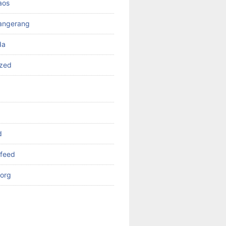
aos
angerang
da
ized
d
feed
org