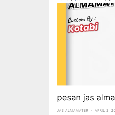
pesan jas alma
JAS ALMAMATER
·
APRIL 2, 2