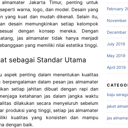
 almamater Jakarta Timur, penting untuk
February 2
seperti warna, logo, dan model. Desain yang
 yang kuat dan mudah dikenali. Selain itu,
November 
ukan desain memungkinkan setiap kelompok
 sesuai dengan konsep mereka. Dengan
December 
atang, jas almamater tidak hanya menjadi
July 2019
ebanggaan yang memiliki nilai estetika tinggi.
May 2019
uat sebagai Standar Utama
April 2019
tu aspek penting dalam menentukan kualitas
ng berpengalaman dalam pesan jas almamater
CATEGO
kan setiap jahitan dibuat dengan rapi dan
baju sera
k menjaga ketahanan jas dalam jangka waktu
alitas dilakukan secara menyeluruh sebelum
jaket alma
ar produksi yang tinggi, setiap jas almamater
iliki kualitas yang konsisten dan mampu
jas almama
a dengan baik.