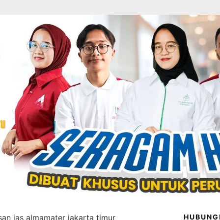
san jas almamater jakarta timur
HUBUNG