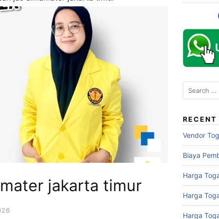
Search
for:
RECENT
Vendor To
Biaya Pem
Harga Toga
mater jakarta timur
Harga Tog
026
Harga Tog