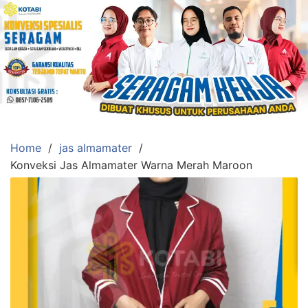
Skip
to
content
Konveksi
Toko
Abi
Ahlinya
Pengadaan
Home
jas almamater
Baju
Konveksi Jas Almamater Warna Merah Maroon
Seragam,
Toga
Wisuda,Jas
Almamater