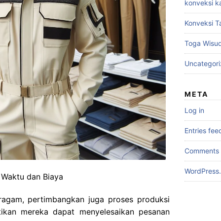
konveksi k
Konveksi T
Toga Wisu
Uncategor
META
Log in
Entries fee
Comments 
WordPress.
: Waktu dan Biaya
ragam, pertimbangkan juga proses produksi
tikan mereka dapat menyelesaikan pesanan