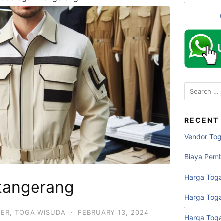
Search
for:
RECENT
Vendor To
Biaya Pem
Harga Toga
tangerang
Harga Tog
TER
,
TOGA WISUDA
·
FEBRUARY 13, 2024
Harga Tog