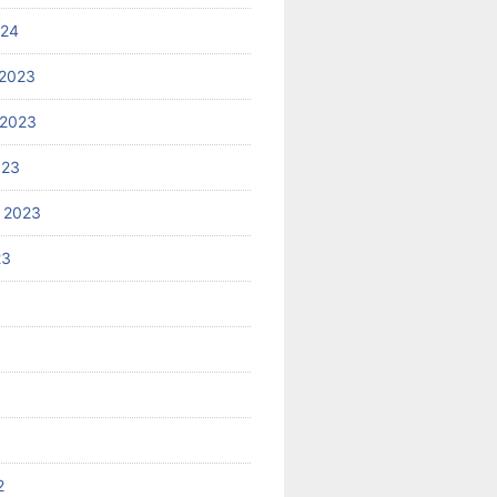
024
2023
 2023
023
 2023
23
2