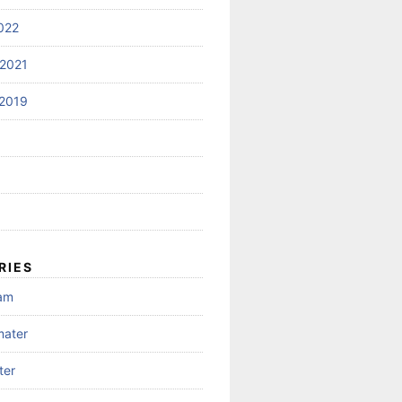
022
2021
2019
RIES
gam
mater
ter