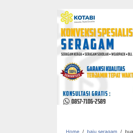
Skip
to
content
Konveksi
Toko
Abi
Ahlinya
Pengadaan
Baju
Seragam,
Toga
Wisuda,Jas
Almamater
Home
baju seragam
bua