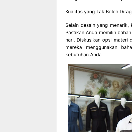
Kualitas yang Tak Boleh Dirag
Selain desain yang menarik, 
Pastikan Anda memilih bahan
hari. Diskusikan opsi mater
mereka menggunakan bahan
kebutuhan Anda.