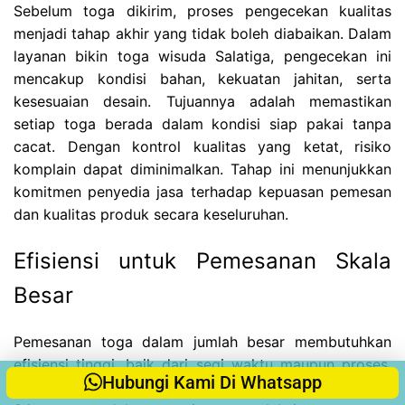
Sebelum toga dikirim, proses pengecekan kualitas
menjadi tahap akhir yang tidak boleh diabaikan. Dalam
layanan bikin toga wisuda Salatiga, pengecekan ini
mencakup kondisi bahan, kekuatan jahitan, serta
kesesuaian desain. Tujuannya adalah memastikan
setiap toga berada dalam kondisi siap pakai tanpa
cacat. Dengan kontrol kualitas yang ketat, risiko
komplain dapat diminimalkan. Tahap ini menunjukkan
komitmen penyedia jasa terhadap kepuasan pemesan
dan kualitas produk secara keseluruhan.
Efisiensi untuk Pemesanan Skala
Besar
Pemesanan toga dalam jumlah besar membutuhkan
efisiensi tinggi, baik dari segi waktu maupun proses.
Hubungi Kami Di Whatsapp
Bikin toga wisuda Salatiga untuk pemesanan minimal