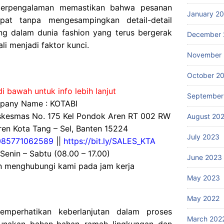
 berpengalaman memastikan bahwa pesanan
January 2
pat tanpa mengesampingkan detail-detail
ing dalam dunia fashion yang terus bergerak
December 
li menjadi faktor kunci.
November
October 2
i bawah untuk info lebih lanjut
September
any Name : KOTABI
uskesmas No. 175 Kel Pondok Aren RT 002 RW
August 20
en Kota Tang – Sel, Banten 15224
July 2023
085771062589
||
https://bit.ly/SALES_KTA
 Senin – Sabtu (08.00 – 17.00)
June 2023
an menghubungi kami pada jam kerja
May 2023
May 2022
emperhatikan keberlanjutan dalam proses
March 202
unakan bahan-bahan ramah lingkungan dan