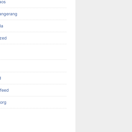
aos
angerang
da
ized
d
feed
org