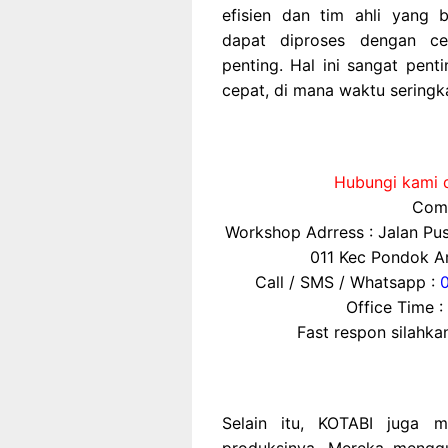
efisien dan tim ahli yang
dapat diproses dengan ce
penting. Hal ini sangat pent
cepat, di mana waktu seringka
Hubungi kami d
Comp
Workshop Adrress : Jalan P
011 Kec Pondok Ar
Call / SMS / Whatsapp :
Office Time :
Fast respon silahk
Selain itu, KOTABI juga m
produksinya. Mereka mengg