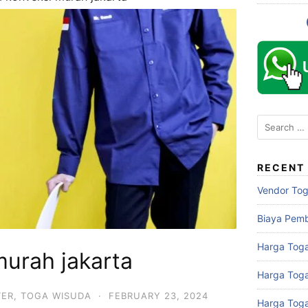
Search
for:
RECENT
Vendor To
Biaya Pem
Harga Toga
murah jakarta
Harga Tog
TER
,
TOGA WISUDA
·
FEBRUARY 23, 2024
Harga Tog