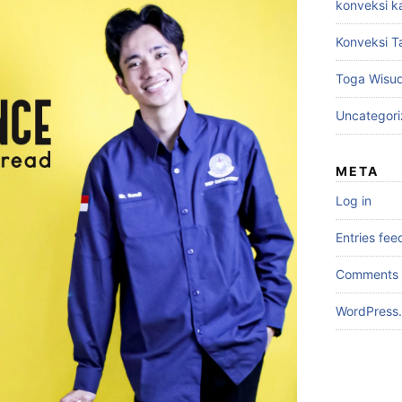
konveksi k
Konveksi T
Toga Wisu
Uncategor
META
Log in
Entries fee
Comments 
WordPress.