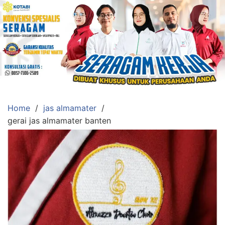
Skip
to
content
Konveksi
Toko
Abi
Ahlinya
Pengadaan
Home
jas almamater
Baju
gerai jas almamater banten
Seragam,
Toga
Wisuda,Jas
Almamater