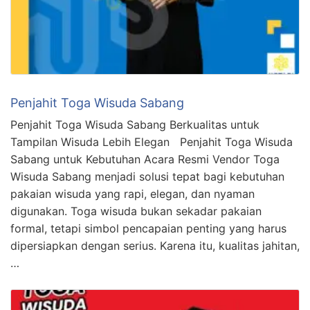
Penjahit Toga Wisuda Sabang
Penjahit Toga Wisuda Sabang Berkualitas untuk
Tampilan Wisuda Lebih Elegan Penjahit Toga Wisuda
Sabang untuk Kebutuhan Acara Resmi Vendor Toga
Wisuda Sabang menjadi solusi tepat bagi kebutuhan
pakaian wisuda yang rapi, elegan, dan nyaman
digunakan. Toga wisuda bukan sekadar pakaian
formal, tetapi simbol pencapaian penting yang harus
dipersiapkan dengan serius. Karena itu, kualitas jahitan,
…