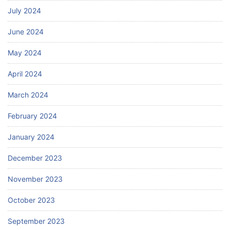
July 2024
June 2024
May 2024
April 2024
March 2024
February 2024
January 2024
December 2023
November 2023
October 2023
September 2023