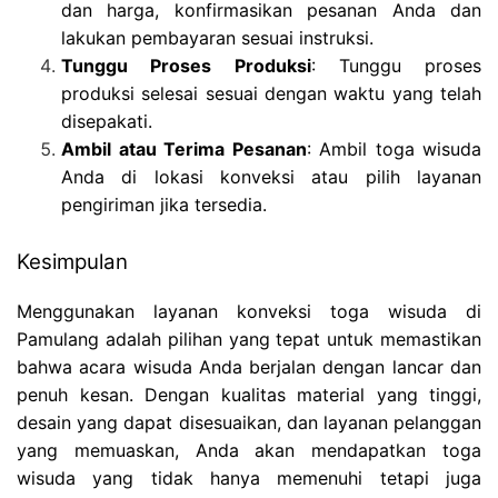
dan harga, konfirmasikan pesanan Anda dan
lakukan pembayaran sesuai instruksi.
Tunggu Proses Produksi
: Tunggu proses
produksi selesai sesuai dengan waktu yang telah
disepakati.
Ambil atau Terima Pesanan
: Ambil toga wisuda
Anda di lokasi konveksi atau pilih layanan
pengiriman jika tersedia.
Kesimpulan
Menggunakan layanan konveksi toga wisuda di
Pamulang adalah pilihan yang tepat untuk memastikan
bahwa acara wisuda Anda berjalan dengan lancar dan
penuh kesan. Dengan kualitas material yang tinggi,
desain yang dapat disesuaikan, dan layanan pelanggan
yang memuaskan, Anda akan mendapatkan toga
wisuda yang tidak hanya memenuhi tetapi juga