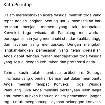
Kata Penutup
Dalam merencanakan acara wisuda, memilih toga yang
tepat adalah langkah penting untuk memastikan hari
tersebut menjadi momen yang tak terlupakan.
Konveksi toga wisuda di Pamulang menawarkan
berbagai pilihan yang memenuhi standar kualitas tinggi
dan layanan yang memuaskan. Dengan mengikuti
langkah-langkah pemesanan yang telah dijelaskan,
Anda dapat dengan mudah mendapatkan toga wisuda
yang sesuai dengan kebutuhan dan preferensi anda.
Terima kasih telah membaca artikel ini. Semoga
informasi yang diberikan bermanfaat dalam membantu
Anda memilih tempat Konveksi Toga Wisuda
Pamulang. Jika Anda memiliki pertanyaan lebih lanjut
atau membutuhkan bantuan dalam pemesanan, jangan
ragu untuk menghubungi layanan pelanggan konveksi