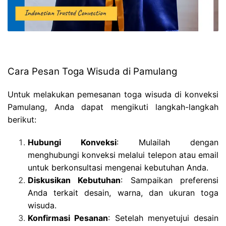
Cara Pesan Toga Wisuda di Pamulang
Untuk melakukan pemesanan toga wisuda di konveksi
Pamulang, Anda dapat mengikuti langkah-langkah
berikut:
Hubungi Konveksi
: Mulailah dengan
menghubungi konveksi melalui telepon atau email
untuk berkonsultasi mengenai kebutuhan Anda.
Diskusikan Kebutuhan
: Sampaikan preferensi
Anda terkait desain, warna, dan ukuran toga
wisuda.
Konfirmasi Pesanan
: Setelah menyetujui desain