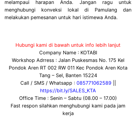
melampaui harapan Anda. Jangan ragu untuk
menghubungi konveksi lokal di Pamulang dan
melakukan pemesanan untuk hari istimewa Anda.
Hubungi kami di bawah untuk info lebih lanjut
Company Name : KOTABI
Workshop Adrress : Jalan Puskesmas No. 175 Kel
Pondok Aren RT 002 RW 011 Kec Pondok Aren Kota
Tang – Sel, Banten 15224
Call / SMS / Whatsapp :
085771062589
||
https://bit.ly/SALES_KTA
Office Time : Senin – Sabtu (08.00 – 17.00)
Fast respon silahkan menghubungi kami pada jam
kerja