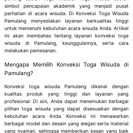
simbol pencapaian akademik yang menjadi pusat
perhatian di acara wisuda. Di Konveksi Toga Wisuda
Pamulang menyediakan layanan berkualitas tinggi
untuk memenuhi kebutuhan acara wisuda Anda. Artikel
ini akan membahas tentang layanan konveksi toga
wisuda di Pamulang, keunggulannya, serta cara
melakukan pemesanan.
Mengapa Memilih Konveksi Toga Wisuda di
Pamulang?
Konveksi toga wisuda Pamulang dikenal dengan
kualitas produk yang tinggi dan layanan yang
profesional. Di sini, Anda dapat menemukan berbagai
pilihan toga wisuda yang dapat disesuaikan dengan
kebutuhan acara Anda. Konveksi ini menawarkan
berbagai model dan desain yang elegan serta material
yang nyaman, sehingga memberikan kesan yang baik