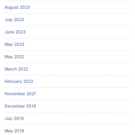
August 2023
July 2023
June 2023
May 2023
May 2022
March 2022
February 2022
November 2021
December 2019
July 2019
May 2019