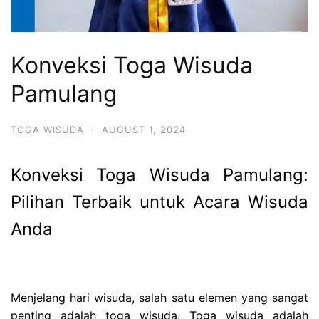
Konveksi Toga Wisuda
Pamulang
TOGA WISUDA
·
AUGUST 1, 2024
Konveksi Toga Wisuda Pamulang:
Pilihan Terbaik untuk Acara Wisuda
Anda
Menjelang hari wisuda, salah satu elemen yang sangat
penting adalah toga wisuda. Toga wisuda adalah