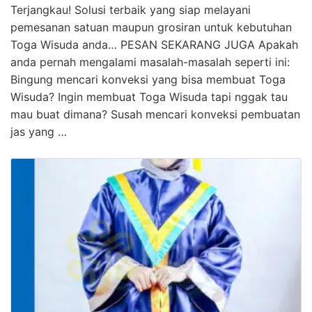
Terjangkau! Solusi terbaik yang siap melayani
pemesanan satuan maupun grosiran untuk kebutuhan
Toga Wisuda anda… PESAN SEKARANG JUGA Apakah
anda pernah mengalami masalah-masalah seperti ini:
Bingung mencari konveksi yang bisa membuat Toga
Wisuda? Ingin membuat Toga Wisuda tapi nggak tau
mau buat dimana? Susah mencari konveksi pembuatan
jas yang …