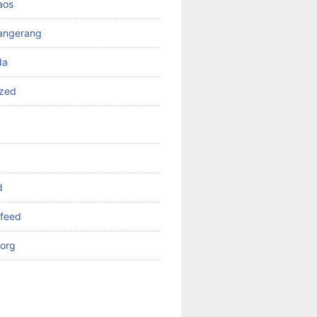
aos
angerang
da
ized
d
feed
org