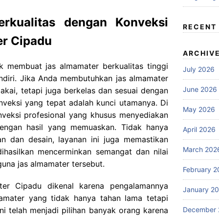
rkualitas dengan Konveksi
RECENT
er Cipadu
ARCHIV
k membuat jas almamater berkualitas tinggi
July 2026
endiri. Jika Anda membutuhkan jas almamater
June 2026
kai, tetapi juga berkelas dan sesuai dengan
konveksi yang tepat adalah kunci utamanya. Di
May 2026
nveksi profesional yang khusus menyediakan
engan hasil yang memuaskan. Tidak hanya
April 2026
n dan desain, layanan ini juga memastikan
March 202
ihasilkan mencerminkan semangat dan nilai
una jas almamater tersebut.
February 2
ter Cipadu dikenal karena pengalamannya
January 2
mater yang tidak hanya tahan lama tetapi
ini telah menjadi pilihan banyak orang karena
December 