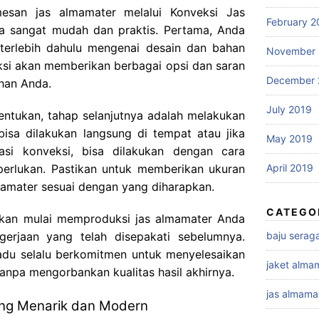
esan jas almamater melalui Konveksi Jas
February 2
a sangat mudah dan praktis. Pertama, Anda
 terlebih dahulu mengenai desain dan bahan
November 
ksi akan memberikan berbagai opsi dan saran
December 
han Anda.
July 2019
entukan, tahap selanjutnya adalah melakukan
bisa dilakukan langsung di tempat atau jika
May 2019
asi konveksi, bisa dilakukan dengan cara
April 2019
perlukan. Pastikan untuk memberikan ukuran
lmamater sesuai dengan yang diharapkan.
CATEGO
 akan mulai memproduksi jas almamater Anda
baju sera
erjaan yang telah disepakati sebelumnya.
adu selalu berkomitmen untuk menyelesaikan
jaket alma
tanpa mengorbankan kualitas hasil akhirnya.
jas almama
ang Menarik dan Modern