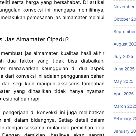
eliti serta harga yang bersahabat. Di artikel
November
unggulan konveksi ini, mengapa memilihnya,
 melakukan pemesanan jas almamater melalui
October 2
September
i Jas Almamater Cipadu?
August 20
membuat jas almamater, kualitas hasil akhir
July 2025
h dua faktor yang tidak bisa diabaikan.
ater menawarkan keunggulan di dua aspek
June 2025
ama dari konveksi ini adalah penggunaan bahan
May 2025
ik dari segi kain maupun aksesoris tambahan
ater yang dihasilkan tidak hanya nyaman
April 2025
ofesional dan rapi.
March 202
s pengerjaan di konveksi ini juga melibatkan
February 2
 ahli dalam bidangnya. Setiap detail dalam
n dengan seksama, mulai dari pemilihan pola
January 2
. Dengan demikian, hasilnya akan sangat