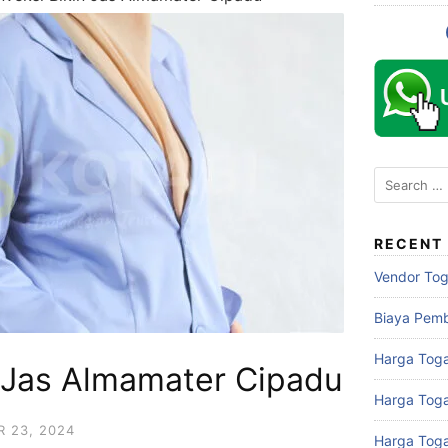
Search
for:
RECENT
Vendor To
Biaya Pem
Harga Toga
n Jas Almamater Cipadu
Harga Tog
 23, 2024
Harga Tog