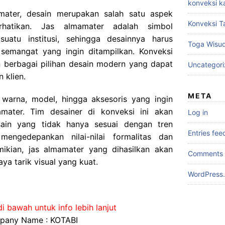
konveksi k
ater, desain merupakan salah satu aspek
Konveksi T
rhatikan. Jas almamater adalah simbol
uatu institusi, sehingga desainnya harus
Toga Wisu
semangat yang ingin ditampilkan. Konveksi
berbagai pilihan desain modern yang dapat
Uncategor
 klien.
META
 warna, model, hingga aksesoris yang ingin
mater. Tim desainer di konveksi ini akan
Log in
ain yang tidak hanya sesuai dengan tren
Entries fee
 mengedepankan nilai-nilai formalitas dan
mikian, jas almamater yang dihasilkan akan
Comments 
aya tarik visual yang kuat.
WordPress.
i bawah untuk info lebih lanjut
any Name : KOTABI