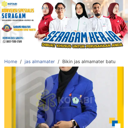
Skip
to
content
Konveksi
Toko
Abi
Ahlinya
Pengadaan
Home
jas almamater
Bikin jas almamater batu
Baju
Seragam,
Toga
Wisuda,Jas
Almamater