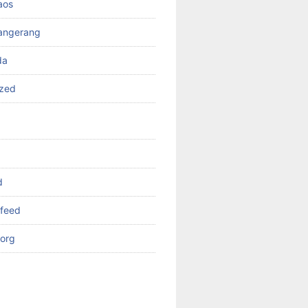
aos
angerang
da
ized
d
feed
org