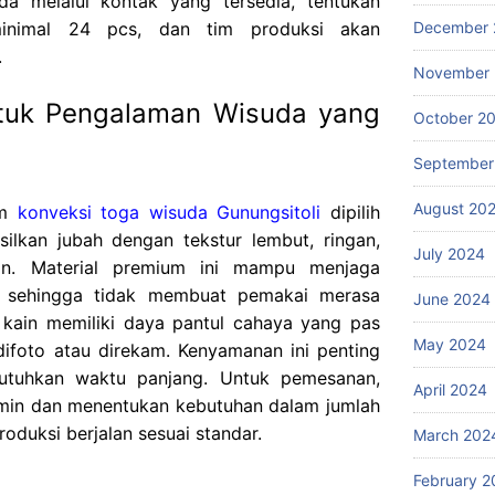
da melalui kontak yang tersedia, tentukan
inimal 24 pcs, dan tim produksi akan
December 
.
November
tuk Pengalaman Wisuda yang
October 2
September
August 20
am
konveksi toga wisuda Gunungsitoli
dipilih
silkan jubah dengan tekstur lembut, ringan,
July 2024
n. Material premium ini mampu menjaga
ik sehingga tidak membuat pemakai merasa
June 2024
n kain memiliki daya pantul cahaya yang pas
May 2024
difoto atau direkam. Kenyamanan ini penting
utuhkan waktu panjang. Untuk pemesanan,
April 2024
in dan menentukan kebutuhan dalam jumlah
oduksi berjalan sesuai standar.
March 202
February 2