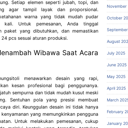
ung. Setiap elemen seperti jubah, topi, dan
November
ang agar tampil layak dan proporsional.
 ketahanan warna yang tidak mudah pudar
October 2
g kali. Untuk pemesanan, Anda tinggal
September
h paket yang dibutuhkan, dan memastikan
24 pcs sesuai aturan produksi.
August 20
Menambah Wibawa Saat Acara
July 2025
June 2025
May 2025
ungsitoli menawarkan desain yang rapi,
ikan kesan profesional bagi penggunanya.
April 2025
 jatuh sempurna dan tidak mudah kusut meski
ang. Sentuhan pola yang presisi membuat
March 202
rcaya diri. Keunggulan desain ini tidak hanya
February 2
soal kenyamanan yang memungkinkan pengguna
batan. Untuk melakukan pemesanan, cukup
January 2