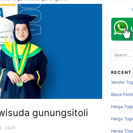
Search
for:
RECENT
Vendor To
Biaya Pem
Harga Toga
wisuda gunungsitoli
Harga Tog
, 2025
Harga Tog