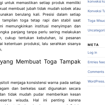
konveksi k
ggi untuk memastikan setiap produk memiliki
n kuat membuat jubah tidak mudah sobek atau
Konveksi T
unakan berulang kali. Presisi dalam setiap
tampilan toga tetap rapi dan stabil saat
Toga Wisu
 ini memungkinkan institusi menyimpan dan
Uncategor
ngka panjang tanpa perlu sering melakukan
, cukup tentukan kebutuhan, isi pesanan
i ketentuan produksi, lalu serahkan sisanya
META
n.
Log in
a yang Membuat Toga Tampak
Entries fee
Comments 
WordPress.
itoli menjaga konsistensi warna pada setiap
ragam dan berkelas saat digunakan secara
 dan tidak mudah pudar memberikan kesan
peserta wisuda. Hal ini penting karena