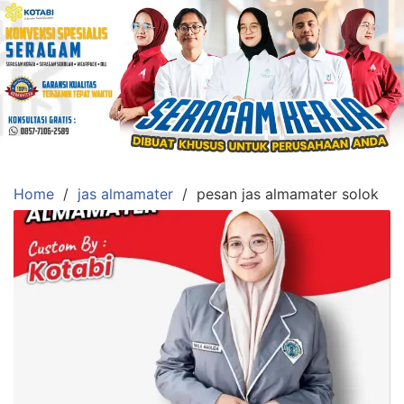
Skip
to
content
Konveksi
Toko
Abi
Ahlinya
Pengadaan
Home
jas almamater
pesan jas almamater solok
Baju
Seragam,
Toga
Wisuda,Jas
Almamater