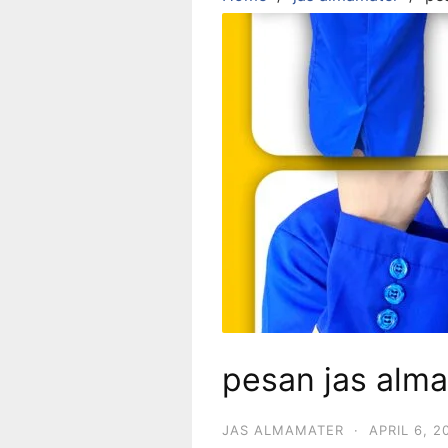
pesan jas alm
JAS ALMAMATER
·
APRIL 6, 2