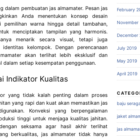
ng dalam pembuatan jas almamater. Pesan jas
February 2
gkinkan Anda menentukan konsep desain
November 
ri pemilihan warna hingga detail tambahan,
ntuk menciptakan tampilan yang harmonis.
December 
anya menarik secara visual, tetapi juga
 identitas kelompok. Dengan perencanaan
July 2019
mamater akan terlihat lebih eksklusif dan
May 2019
l dalam setiap kesempatan penggunaan.
April 2019
i Indikator Kualitas
CATEGO
ktor yang tidak kalah penting dalam proses
itan yang rapi dan kuat akan memastikan jas
baju sera
igunakan. Konveksi yang berpengalaman
jaket alma
oduksi tinggi untuk menjaga kualitas jahitan.
 dengan seksama agar hasil akhir terlihat
jas almama
ang berkualitas, jas almamater tidak hanya