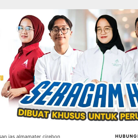
san jas almamater cirebon
HUBUNG