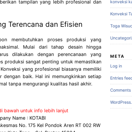
berikan tampilan yang lebih profesional dan
konveksi k
Konveksi T
ng Terencana dan Efisien
Toga Wisu
Uncategor
ebon membutuhkan proses produksi yang
maksimal. Mulai dari tahap desain hingga
 harus dilakukan dengan perencanaan yang
META
es produksi sangat penting untuk memastikan
Log in
 Konveksi yang profesional biasanya memiliki
ir dengan baik. Hal ini memungkinkan setiap
Entries fee
al tanpa mengurangi kualitas hasil akhir.
Comments 
WordPress.
i bawah untuk info lebih lanjut
any Name : KOTABI
uskesmas No. 175 Kel Pondok Aren RT 002 RW