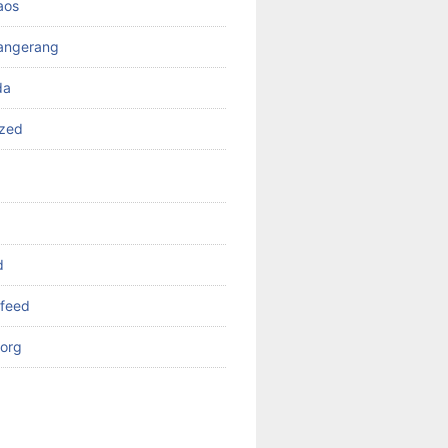
aos
angerang
da
ized
d
feed
org