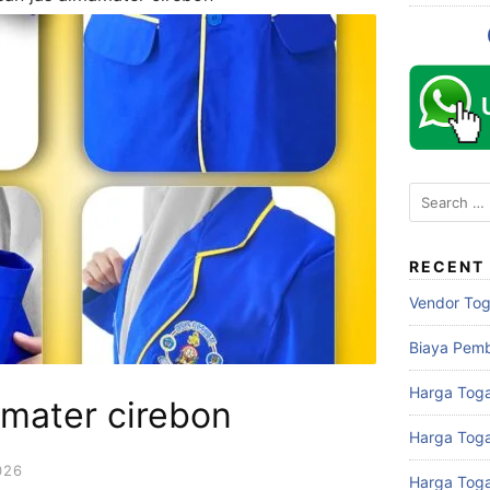
Search
for:
RECENT
Vendor To
Biaya Pem
Harga Toga
amater cirebon
Harga Tog
026
Harga Tog