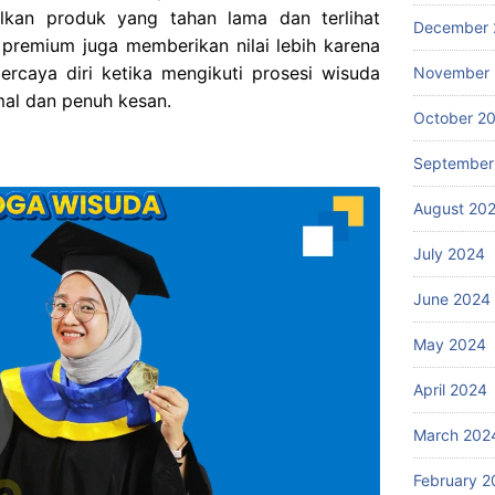
ilkan produk yang tahan lama dan terlihat
December 
 premium juga memberikan nilai lebih karena
rcaya diri ketika mengikuti prosesi wisuda
November
mal dan penuh kesan.
October 2
September
August 20
July 2024
June 2024
May 2024
April 2024
March 202
February 2