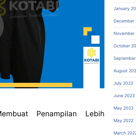
January 2
December 
November
October 2
September
August 20
July 2023
June 2023
May 2023
embuat Penampilan Lebih
May 2022
March 202