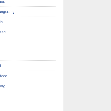
aos
angerang
da
ized
d
feed
org