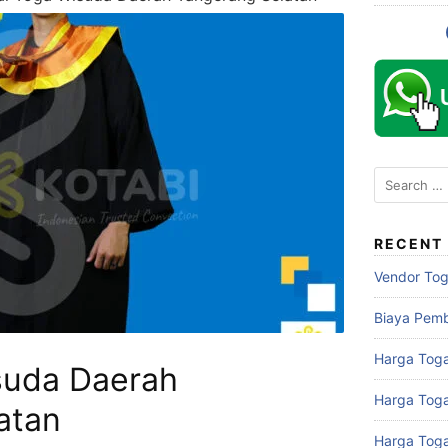
Search
for:
RECENT
Vendor To
Biaya Pem
Harga Toga
suda Daerah
Harga Tog
atan
Harga Tog