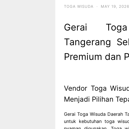
TOGA WISUDA
·
MAY 19, 202
Gerai Tog
Tangerang Sel
Premium dan P
Vendor Toga Wisud
Menjadi Pilihan Tep
Gerai Toga Wisuda Daerah Tan
untuk kebutuhan toga wisud
nyaman digunakan. Toga w