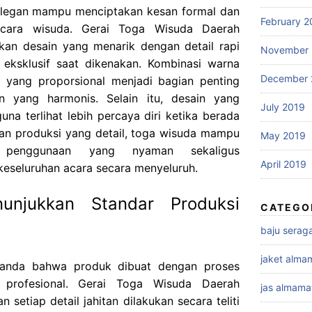
elegan mampu menciptakan kesan formal dan
February 2
 acara wisuda. Gerai Toga Wisuda Daerah
kan desain yang menarik dengan detail rapi
November 
eksklusif saat dikenakan. Kombinasi warna
December 
 yang proporsional menjadi bagian penting
n yang harmonis. Selain itu, desain yang
July 2019
a terlihat lebih percaya diri ketika berada
han produksi yang detail, toga wisuda mampu
May 2019
 penggunaan yang nyaman sekaligus
April 2019
 keseluruhan acara secara menyeluruh.
unjukkan Standar Produksi
CATEGO
baju sera
jaket alma
 tanda bahwa produk dibuat dengan proses
 profesional. Gerai Toga Wisuda Daerah
jas almama
setiap detail jahitan dilakukan secara teliti