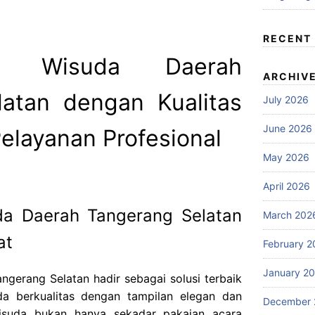
6
RECENT
a Wisuda Daerah
ARCHIV
atan dengan Kualitas
July 2026
June 2026
elayanan Profesional
May 2026
April 2026
a Daerah Tangerang Selatan
March 202
at
February 2
January 2
gerang Selatan hadir sebagai solusi terbaik
a berkualitas dengan tampilan elegan dan
December 
isuda bukan hanya sekadar pakaian acara