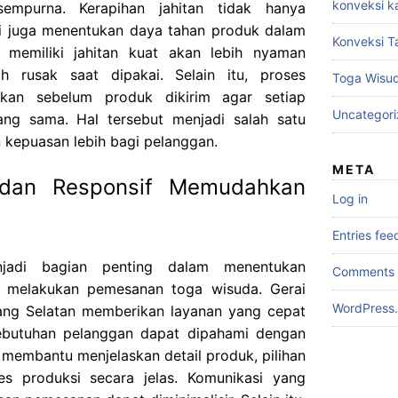
konveksi k
 sempurna. Kerapihan jahitan tidak hanya
pi juga menentukan daya tahan produk dalam
Konveksi T
 memiliki jahitan kuat akan lebih nyaman
 rusak saat dipakai. Selain itu, proses
Toga Wisu
kukan sebelum produk dikirim agar setiap
Uncategor
ang sama. Hal tersebut menjadi salah satu
kepuasan lebih bagi pelanggan.
META
 dan Responsif Memudahkan
Log in
Entries fee
jadi bagian penting dalam menentukan
Comments 
 melakukan pemesanan toga wisuda. Gerai
WordPress.
ng Selatan memberikan layanan yang cepat
ebutuhan pelanggan dapat dipahami dengan
 membantu menjelaskan detail produk, pilihan
es produksi secara jelas. Komunikasi yang