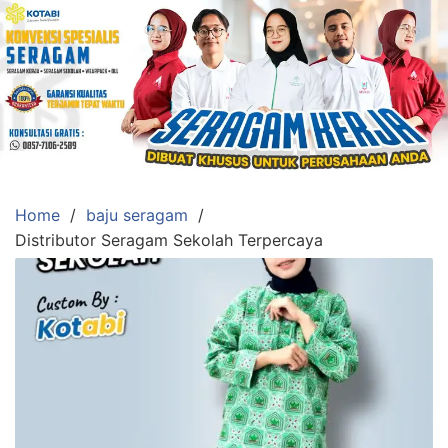
Skip
to
content
Konveksi
Toko
Abi
Ahlinya
Pengadaan
Home
baju seragam
Baju
Distributor Seragam Sekolah Terpercaya
Seragam,
Toga
Wisuda,Jas
Almamater