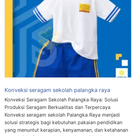
Konveksi seragam sekolah palangka raya
Konveksi Seragam Sekolah Palangka Raya: Solusi
Produksi Seragam Berkualitas dan Terpercaya
Konveksi seragam sekolah Palangka Raya menjadi
solusi strategis bagi kebutuhan pakaian pendidikan
yang menuntut kerapian, kenyamanan, dan ketahanan