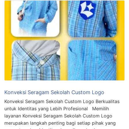
Konveksi Seragam Sekolah Custom Logo
Konveksi Seragam Sekolah Custom Logo Berkualitas
untuk Identitas yang Lebih Profesional Memilih
layanan Konveksi Seragam Sekolah Custom Logo
merupakan langkah penting bagi setiap pihak yang