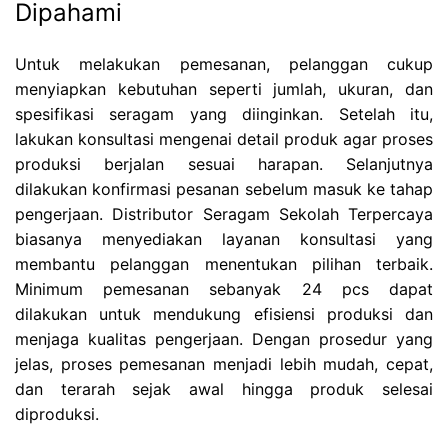
Dipahami
Untuk melakukan pemesanan, pelanggan cukup
menyiapkan kebutuhan seperti jumlah, ukuran, dan
spesifikasi seragam yang diinginkan. Setelah itu,
lakukan konsultasi mengenai detail produk agar proses
produksi berjalan sesuai harapan. Selanjutnya
dilakukan konfirmasi pesanan sebelum masuk ke tahap
pengerjaan. Distributor Seragam Sekolah Terpercaya
biasanya menyediakan layanan konsultasi yang
membantu pelanggan menentukan pilihan terbaik.
Minimum pemesanan sebanyak 24 pcs dapat
dilakukan untuk mendukung efisiensi produksi dan
menjaga kualitas pengerjaan. Dengan prosedur yang
jelas, proses pemesanan menjadi lebih mudah, cepat,
dan terarah sejak awal hingga produk selesai
diproduksi.