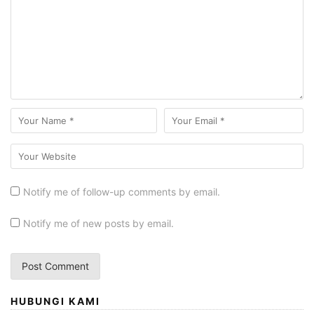
Notify me of follow-up comments by email.
Notify me of new posts by email.
HUBUNGI KAMI