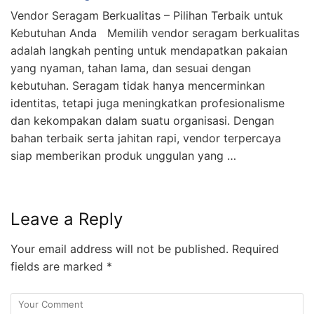
Vendor Seragam Berkualitas – Pilihan Terbaik untuk
Kebutuhan Anda Memilih vendor seragam berkualitas
adalah langkah penting untuk mendapatkan pakaian
yang nyaman, tahan lama, dan sesuai dengan
kebutuhan. Seragam tidak hanya mencerminkan
identitas, tetapi juga meningkatkan profesionalisme
dan kekompakan dalam suatu organisasi. Dengan
bahan terbaik serta jahitan rapi, vendor terpercaya
siap memberikan produk unggulan yang …
Leave a Reply
Your email address will not be published.
Required
fields are marked
*