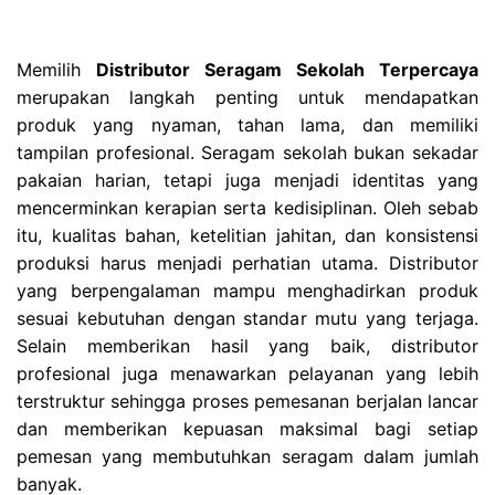
Memilih
Distributor Seragam Sekolah Terpercaya
merupakan langkah penting untuk mendapatkan
produk yang nyaman, tahan lama, dan memiliki
tampilan profesional. Seragam sekolah bukan sekadar
pakaian harian, tetapi juga menjadi identitas yang
mencerminkan kerapian serta kedisiplinan. Oleh sebab
itu, kualitas bahan, ketelitian jahitan, dan konsistensi
produksi harus menjadi perhatian utama. Distributor
yang berpengalaman mampu menghadirkan produk
sesuai kebutuhan dengan standar mutu yang terjaga.
Selain memberikan hasil yang baik, distributor
profesional juga menawarkan pelayanan yang lebih
terstruktur sehingga proses pemesanan berjalan lancar
dan memberikan kepuasan maksimal bagi setiap
pemesan yang membutuhkan seragam dalam jumlah
banyak.