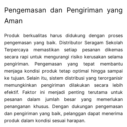
Pengemasan dan Pengiriman yang
Aman
Produk berkualitas harus didukung dengan proses
pengemasan yang baik. Distributor Seragam Sekolah
Terpercaya memastikan setiap pesanan dikemas
secara rapi untuk mengurangi risiko kerusakan selama
pengiriman. Pengemasan yang tepat membantu
menjaga kondisi produk tetap optimal hingga sampai
ke tujuan. Selain itu, sistem distribusi yang terorganisir
memungkinkan pengiriman dilakukan secara lebih
efektif. Faktor ini menjadi penting terutama untuk
pesanan dalam jumlah besar yang memerlukan
penanganan khusus. Dengan dukungan pengemasan
dan pengiriman yang baik, pelanggan dapat menerima
produk dalam kondisi sesuai harapan.