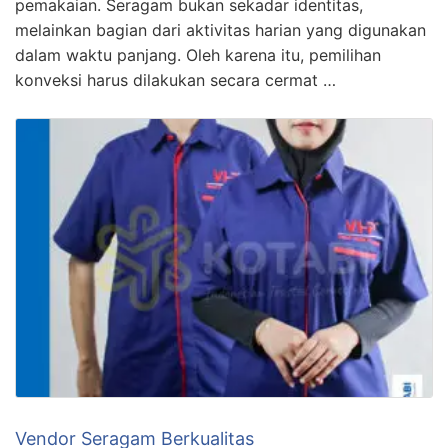
pemakaian. Seragam bukan sekadar identitas,
melainkan bagian dari aktivitas harian yang digunakan
dalam waktu panjang. Oleh karena itu, pemilihan
konveksi harus dilakukan secara cermat …
Vendor Seragam Berkualitas