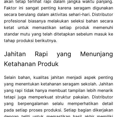
akan tetap terlihat rapi dalam jangka waktu panjang.
Faktor ini sangat penting karena seragam digunakan
secara berulang dalam aktivitas sehari-hari. Distributor
profesional biasanya melakukan seleksi bahan secara
ketat untuk memastikan setiap produk memenuhi
standar mutu yang telah ditetapkan sebelum masuk ke
tahap produksi berikutnya.
Jahitan Rapi yang Menunjang
Ketahanan Produk
Selain bahan, kualitas jahitan menjadi aspek penting
yang menentukan ketahanan seragam sekolah. Jahitan
yang rapi tidak hanya membuat tampilan lebih menarik
tetapi juga memperkuat struktur pakaian. Distributor
yang berpengalaman selalu memperhatikan detail
pada setiap proses produksi. Setiap bagian dikerjakan
dengan teliti untuk memastikan hasil akhir memiliki