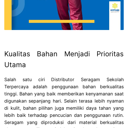
Kualitas Bahan Menjadi Prioritas
Utama
Salah satu ciri Distributor Seragam Sekolah
Terpercaya adalah penggunaan bahan berkualitas
tinggi. Bahan yang baik memberikan kenyamanan saat
digunakan sepanjang hari. Selain terasa lebih nyaman
di kulit, bahan pilihan juga memiliki daya tahan yang
lebih baik terhadap pencucian dan penggunaan rutin.
Seragam yang diproduksi dari material berkualitas