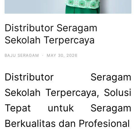
Distributor Seragam
Sekolah Terpercaya
BAJU SERAGAM
·
MAY 30, 2026
Distributor Seragam
Sekolah Terpercaya, Solusi
Tepat untuk Seragam
Berkualitas dan Profesional