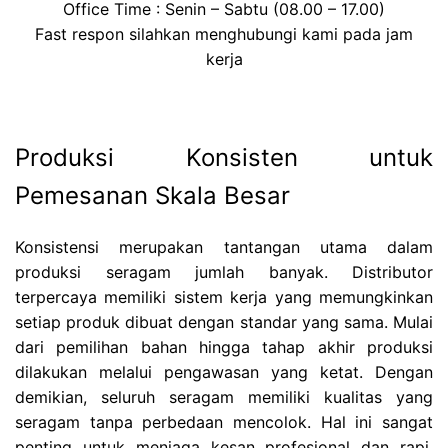
Office Time : Senin – Sabtu (08.00 – 17.00)
Fast respon silahkan menghubungi kami pada jam
kerja
Produksi Konsisten untuk
Pemesanan Skala Besar
Konsistensi merupakan tantangan utama dalam
produksi seragam jumlah banyak. Distributor
terpercaya memiliki sistem kerja yang memungkinkan
setiap produk dibuat dengan standar yang sama. Mulai
dari pemilihan bahan hingga tahap akhir produksi
dilakukan melalui pengawasan yang ketat. Dengan
demikian, seluruh seragam memiliki kualitas yang
seragam tanpa perbedaan mencolok. Hal ini sangat
penting untuk menjaga kesan profesional dan rapi.