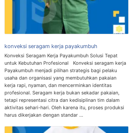
konveksi seragam kerja payakumbuh
Konveksi Seragam Kerja Payakumbuh Solusi Tepat
untuk Kebutuhan Profesional Konveksi seragam kerja
Payakumbuh menjadi pilihan strategis bagi pelaku
usaha dan organisasi yang membutuhkan pakaian
kerja rapi, nyaman, dan mencerminkan identitas
profesional. Seragam kerja bukan sekadar pakaian,
tetapi representasi citra dan kedisiplinan tim dalam
aktivitas sehari-hari. Oleh karena itu, proses produksi
harus dikerjakan dengan standar …