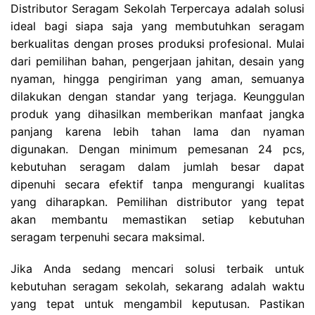
Distributor Seragam Sekolah Terpercaya adalah solusi
ideal bagi siapa saja yang membutuhkan seragam
berkualitas dengan proses produksi profesional. Mulai
dari pemilihan bahan, pengerjaan jahitan, desain yang
nyaman, hingga pengiriman yang aman, semuanya
dilakukan dengan standar yang terjaga. Keunggulan
produk yang dihasilkan memberikan manfaat jangka
panjang karena lebih tahan lama dan nyaman
digunakan. Dengan minimum pemesanan 24 pcs,
kebutuhan seragam dalam jumlah besar dapat
dipenuhi secara efektif tanpa mengurangi kualitas
yang diharapkan. Pemilihan distributor yang tepat
akan membantu memastikan setiap kebutuhan
seragam terpenuhi secara maksimal.
Jika Anda sedang mencari solusi terbaik untuk
kebutuhan seragam sekolah, sekarang adalah waktu
yang tepat untuk mengambil keputusan. Pastikan