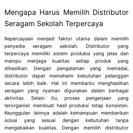
Mengapa Harus Memilih Distributor
Seragam Sekolah Terpercaya
Kepercayaan menjadi faktor utama dalam memilih
penyedia seragam sekolah. Distributor yang
terpercaya memiliki sistem produksi yang jelas dan
mampu menjaga kualitas setiap produk yang
dihasilkan. Dengan pengalaman yang memadai,
distributor dapat memahami kebutuhan pelanggan
secara lebih baik. Hal ini membantu menghasilkan
seragam yang nyaman digunakan dalam berbagai
aktivitas. Selain itu, proses pengerjaan yang
terorganisir membuat hasil produksi tetap konsisten.
Keunggulan lainnya adalah kemampuan memberikan
solusi yang sesuai dengan kebutuhan tanpa
mengabaikan kualitas. Dengan memilih distributor