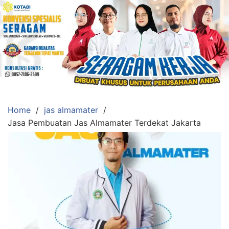
Skip
to
content
Konveksi
Toko
Abi
Ahlinya
Pengadaan
Home
jas almamater
Baju
Jasa Pembuatan Jas Almamater Terdekat Jakarta
Seragam,
Toga
Wisuda,Jas
Almamater