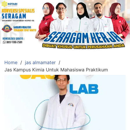
Skip
to
content
Konveksi
Toko
Abi
Ahlinya
Pengadaan
Home
jas almamater
Baju
Jas Kampus Kimia Untuk Mahasiswa Praktikum
Seragam,
Toga
Wisuda,Jas
Almamater