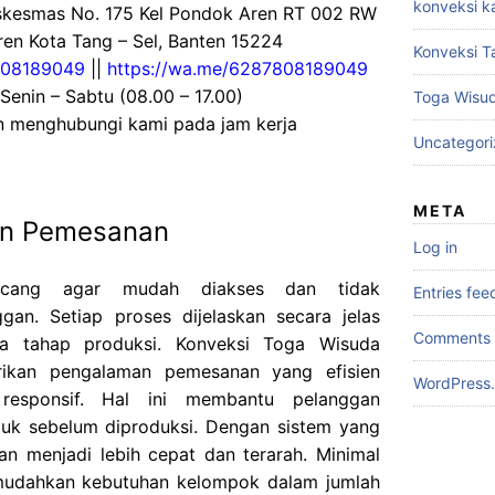
konveksi k
uskesmas No. 175 Kel Pondok Aren RT 002 RW
en Kota Tang – Sel, Banten 15224
Konveksi T
08189049
||
https://wa.me/6287808189049
 Senin – Sabtu (08.00 – 17.00)
Toga Wisu
an menghubungi kami pada jam kerja
Uncategor
META
an Pemesanan
Log in
ncang agar mudah diakses dan tidak
Entries fee
an. Setiap proses dijelaskan secara jelas
Comments 
gga tahap produksi. Konveksi Toga Wisuda
rikan pengalaman pemesanan yang efisien
WordPress.
responsif. Hal ini membantu pelanggan
duk sebelum diproduksi. Dengan sistem yang
an menjadi lebih cepat dan terarah. Minimal
udahkan kebutuhan kelompok dalam jumlah