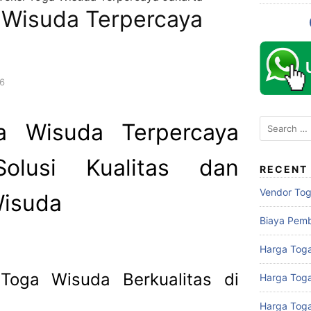
 Wisuda Terpercaya
6
Search
a Wisuda Terpercaya
for:
olusi Kualitas dan
RECENT
Vendor To
isuda
Biaya Pem
Harga Toga
Toga Wisuda Berkualitas di
Harga Tog
Harga Tog