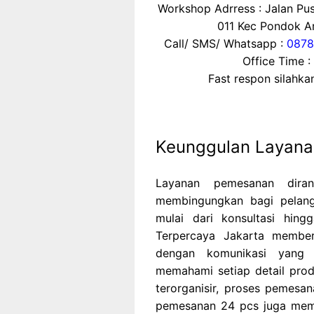
Workshop Adrress : Jalan P
011 Kec Pondok Ar
Call/ SMS/ Whatsapp :
0878
Office Time :
Fast respon silahk
Keunggulan Layan
Layanan pemesanan dira
membingungkan bagi pelangg
mulai dari konsultasi hin
Terpercaya Jakarta membe
dengan komunikasi yang 
memahami setiap detail pro
terorganisir, proses pemesan
pemesanan 24 pcs juga mem