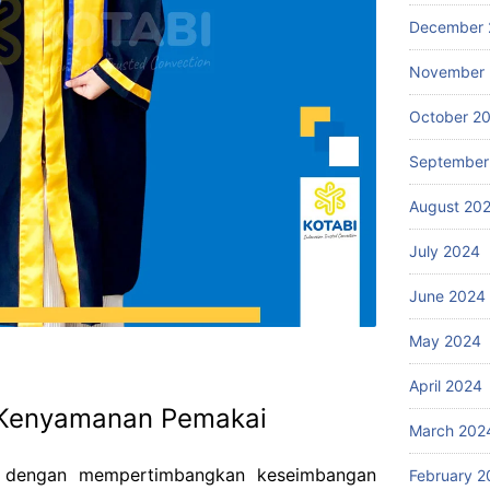
December 
November
October 2
September
August 20
July 2024
June 2024
May 2024
April 2024
 Kenyamanan Pemakai
March 202
t dengan mempertimbangkan keseimbangan
February 2