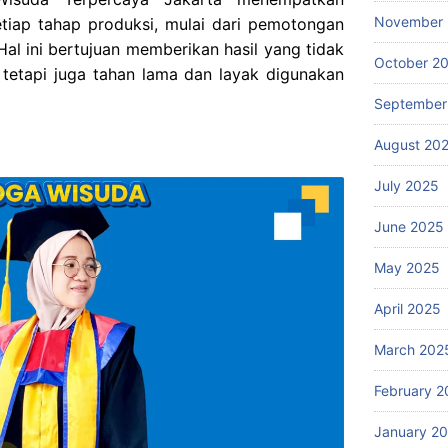
November
setiap tahap produksi, mulai dari pemotongan
 Hal ini bertujuan memberikan hasil yang tidak
October 2
 tetapi juga tahan lama dan layak digunakan
September
August 20
July 2025
June 2025
May 2025
April 2025
March 202
February 2
January 2