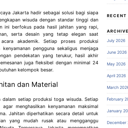
aya Jakarta hadir sebagai solusi bagi siapa
RECENT
ngkapan wisuda dengan standar tinggi dan
n ini berfokus pada hasil jahitan yang rapi,
ARCHIV
an, serta desain yang tetap elegan saat
July 2026
 acara akademik. Setiap proses produksi
n kenyamanan pengguna sekaligus menjaga
June 2026
ngan pendekatan yang terukur, hasil akhir
, pemesanan juga fleksibel dengan minimal 24
May 2026
butuhan kelompok besar.
April 2026
hitan dan Material
March 202
a dalam setiap produksi toga wisuda. Setiap
February 2
tif agar menghasilkan kenyamanan maksimal
January 2
a. Jahitan diperhatikan secara detail untuk
gian yang mudah rusak atau mengganggu
December 
Wisuda Terpercaya Jakarta menempatkan