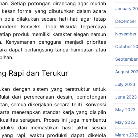
anan. Setiap potongan dirancang agar mudah
January 2
 kesan formal yang dibutuhkan dalam acara
 pola dilakukan secara hati-hati agar tetap
December 
modern. Konveksi Toga Wisuda Terpercaya
tiap produk memiliki karakter elegan namun
November
n. Kenyamanan pengguna menjadi prioritas
October 2
cara dapat berlangsung tanpa hambatan atau
bihan.
September
ng Rapi dan Terukur
August 20
July 2023
kukan dengan sistem yang terstruktur untuk
 Mulai dari perencanaan desain, pemotongan
June 2023
tan, semua dikerjakan secara teliti. Konveksi
May 2023
rta menerapkan standar kerja yang disiplin
 kualitas seragam. Proses ini juga membantu
May 2022
oduksi dan memastikan hasil akhir sesuai
 yang rapi, waktu produksi dapat dikelola
March 202