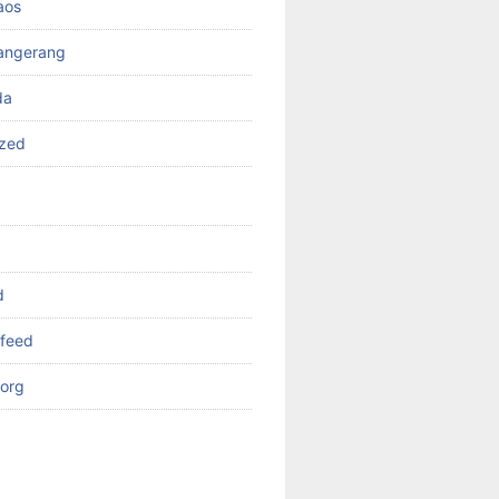
aos
angerang
da
ized
d
feed
org