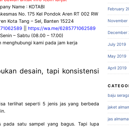
any Name : KOTABI
February 2
uskesmas No. 175 Kel Pondok Aren RT 002 RW
November 
en Kota Tang – Sel, Banten 15224
71062589
||
https://wa.me/6285771062589
December 
 Senin – Sabtu (08.00 – 17.00)
an menghubungi kami pada jam kerja
July 2019
May 2019
April 2019
ukan desain, tapi konsistensi
CATEGO
baju sera
a terlihat seperti 5 jenis jas yang berbeda
jaket alma
in.
jas almama
us pada satu sampel yang bagus. Tapi lupa