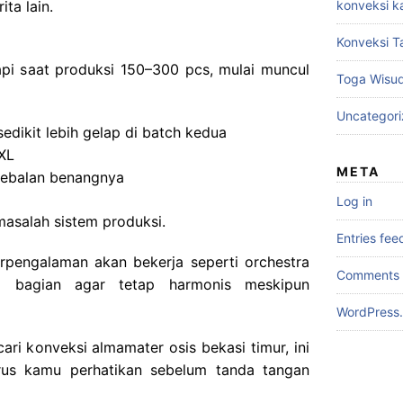
konveksi k
ta lain.
Konveksi T
 Tapi saat produksi 150–300 pcs, mulai muncul
Toga Wisu
Uncategor
edikit lebih gelap di batch kedua
 XL
META
tebalan benangnya
Log in
 masalah sistem produksi.
Entries fee
berpengalaman akan bekerja seperti orchestra
Comments 
p bagian agar tetap harmonis meskipun
WordPress.
i konveksi almamater osis bekasi timur, ini
harus kamu perhatikan sebelum tanda tangan