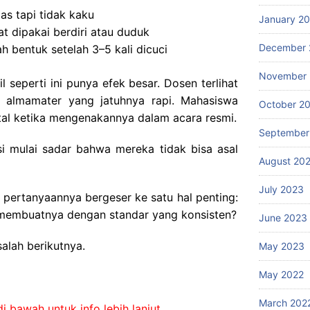
s tapi tidak kaku
January 2
at dipakai berdiri atau duduk
December 
h bentuk setelah 3–5 kali dicuci
November
l seperti ini punya efek besar. Dosen terlihat
i almamater yang jatuhnya rapi. Mahasiswa
October 2
ntal ketika mengenakannya dalam acara resmi.
September
usi mulai sadar bahwa mereka tidak bisa asal
August 20
July 2023
, pertanyaannya bergeser ke satu hal penting:
 membuatnya dengan standar yang konsisten?
June 2023
alah berikutnya.
May 2023
May 2022
March 202
i bawah untuk info lebih lanjut