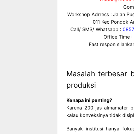
Comp
Workshop Adrress : Jalan P
011 Kec Pondok Ar
Call/ SMS/ Whatsapp :
0857
Office Time :
Fast respon silahk
Masalah terbesar b
produksi
Kenapa ini penting?
Karena 200 jas almamater bis
kalau konveksinya tidak disipl
Banyak institusi hanya fok