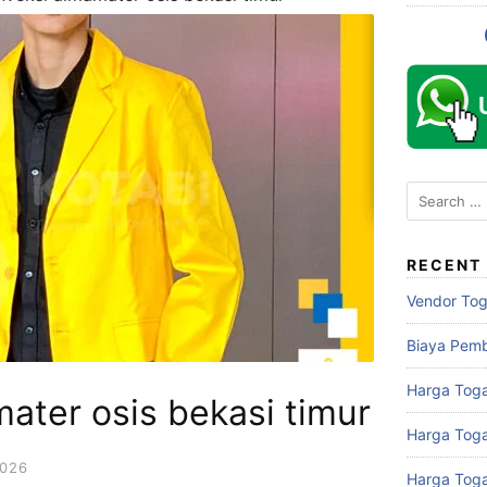
Search
for:
RECENT
Vendor To
Biaya Pem
Harga Toga
ater osis bekasi timur
Harga Tog
2026
Harga Tog