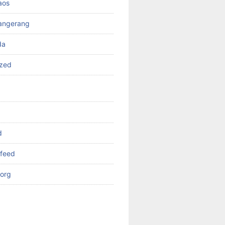
aos
angerang
da
ized
d
feed
org