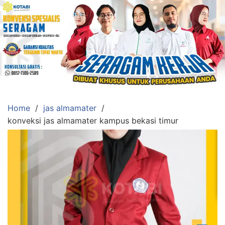
Skip
to
content
Konveksi
Toko
Abi
Ahlinya
Pengadaan
Home
jas almamater
Baju
konveksi jas almamater kampus bekasi timur
Seragam,
Toga
Wisuda,Jas
Almamater