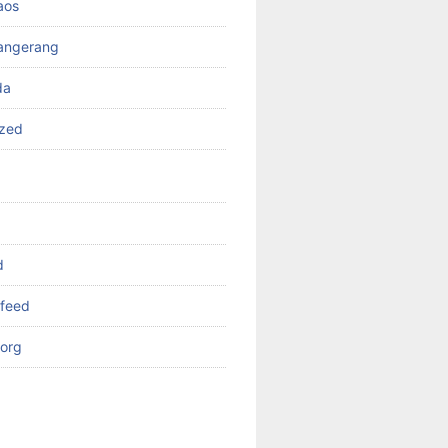
aos
angerang
da
ized
d
feed
org