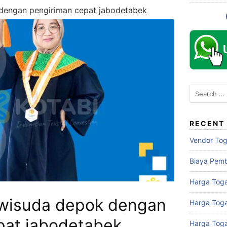
dengan pengiriman cepat jabodetabek
Search
for:
RECENT
Vendor To
Biaya Pem
Harga Toga
 wisuda depok dengan
Harga Tog
pat jabodetabek
Harga Tog