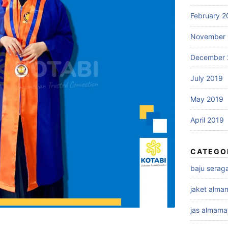
February 2
November 
December 
July 2019
May 2019
April 2019
CATEGO
baju sera
jaket alma
jas almama