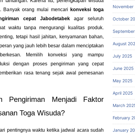
h tantangan. Karena itu, perlengkapan wisuda
November
al. Banyak orang mulai mencari
konveksi toga
giriman cepat Jabodetabek
agar seluruh
October 2
pat waktu tanpa mengurangi kualitas produk.
September
ting, tetapi hasil jahitan, kenyamanan bahan,
August 20
 peran yang jauh lebih besar dalam menciptakan
berkesan. Memilih konveksi yang mampu
July 2025
duksi dengan proses pengiriman yang cepat
June 2025
emberikan rasa tenang sejak awal pemesanan
May 2025
April 2025
 Pengiriman Menjadi Faktor
March 202
sanan Toga Wisuda?
February 2
i pentingnya waktu ketika jadwal acara sudah
January 2