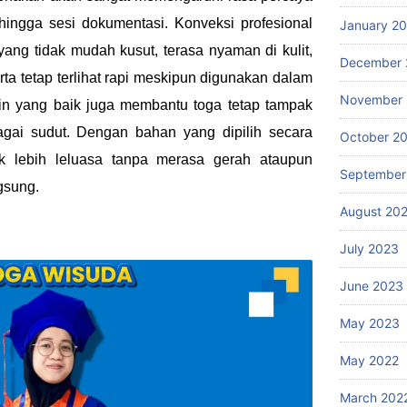
 hingga sesi dokumentasi. Konveksi profesional
January 2
ng tidak mudah kusut, terasa nyaman di kulit,
December 
rta tetap terlihat rapi meskipun digunakan dalam
November
ain yang baik juga membantu toga tetap tampak
bagai sudut. Dengan bahan yang dipilih secara
October 2
ak lebih leluasa tanpa merasa gerah ataupun
September
gsung.
August 20
July 2023
June 2023
May 2023
May 2022
March 202