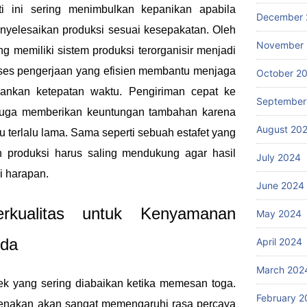
ti ini sering menimbulkan kepanikan apabila
December 
nyelesaikan produksi sesuai kesepakatan. Oleh
November
ng memiliki sistem produksi terorganisir menjadi
oses pengerjaan yang efisien membantu menjaga
October 2
bankan ketepatan waktu. Pengiriman cepat ke
September
 juga memberikan keuntungan tambahan karena
August 20
 terlalu lama. Sama seperti sebuah estafet yang
an produksi harus saling mendukung agar hasil
July 2024
ai harapan.
June 2024
rkualitas untuk Kenyamanan
May 2024
uda
April 2024
March 202
ek yang sering diabaikan ketika memesan toga.
February 2
enakan akan sangat memengaruhi rasa percaya