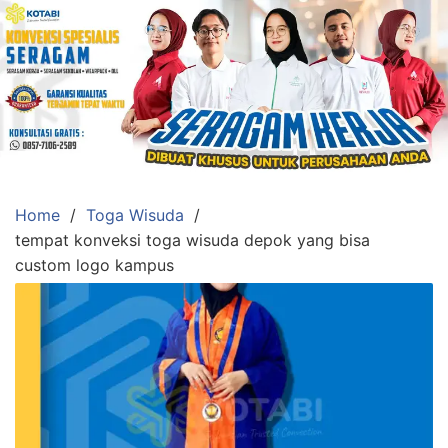
Skip
to
content
Konveksi
Toko
Abi
Ahlinya
Pengadaan
Home
Toga Wisuda
Baju
tempat konveksi toga wisuda depok yang bisa
Seragam,
custom logo kampus
Toga
Wisuda,Jas
Almamater