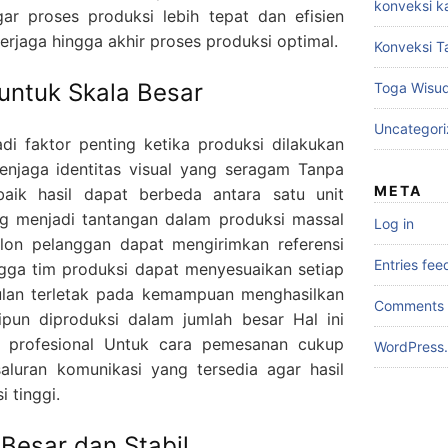
konveksi k
ar proses produksi lebih tepat dan efisien
terjaga hingga akhir proses produksi optimal.
Konveksi T
 untuk Skala Besar
Toga Wisu
Uncategor
di faktor penting ketika produksi dilakukan
enjaga identitas visual yang seragam Tanpa
META
aik hasil dapat berbeda antara satu unit
ing menjadi tantangan dalam produksi massal
Log in
on pelanggan dapat mengirimkan referensi
Entries fee
ngga tim produksi dapat menyesuaikan setiap
gulan terletak pada kemampuan menghasilkan
Comments 
un diproduksi dalam jumlah besar Hal ini
h profesional Untuk cara pemesanan cukup
WordPress.
saluran komunikasi yang tersedia agar hasil
i tinggi.
Besar dan Stabil