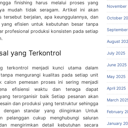
hingga finishing harus melalui proses yang
November
lnya mudah tidak seragam. Artikel ini akan
tersebut berjalan, apa keunggulannya, dan
October 2
yang efisien untuk kebutuhan besar tanpa
September
r profesional produksi konsisten pada setiap
m.
August 20
al yang Terkontrol
July 2025
June 2025
ng terkontrol menjadi kunci utama dalam
tanpa mengurangi kualitas pada setiap unit
May 2025
ak calon pemesan proses ini sering menjadi
April 2025
rena efisiensi waktu dan tenaga dapat
yang terorganisir baik Setiap pesanan akan
March 202
sain dan produksi yang terstruktur sehingga
en dengan standar yang diinginkan Untuk
February 2
n pelanggan cukup menghubungi saluran
January 2
dan mengirimkan detail kebutuhan secara