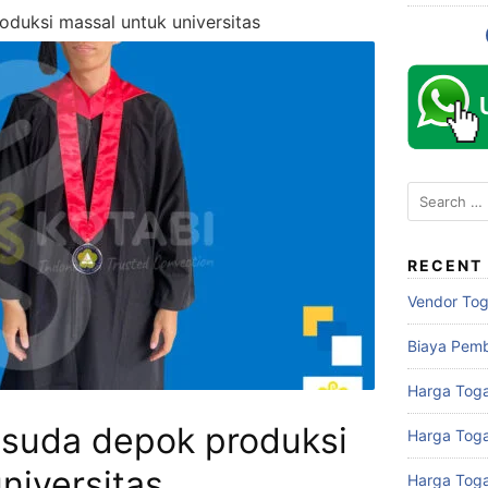
duksi massal untuk universitas
Search
for:
RECENT
Vendor To
Biaya Pem
Harga Toga
isuda depok produksi
Harga Tog
niversitas
Harga Tog