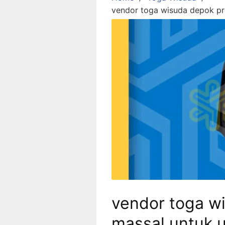
vendor toga wisuda depok pro
vendor toga w
massal untuk u