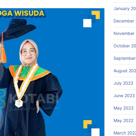
January 2
December 
November
October 2
September
August 20
July 2023
June 2023
May 2023
May 2022
March 202