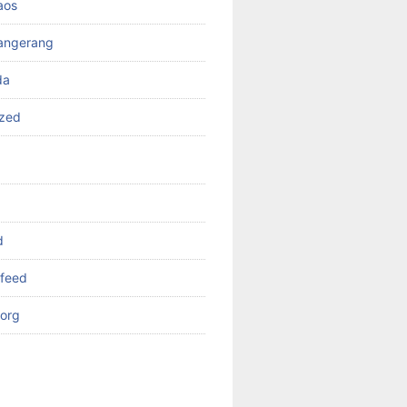
aos
angerang
da
ized
d
feed
org