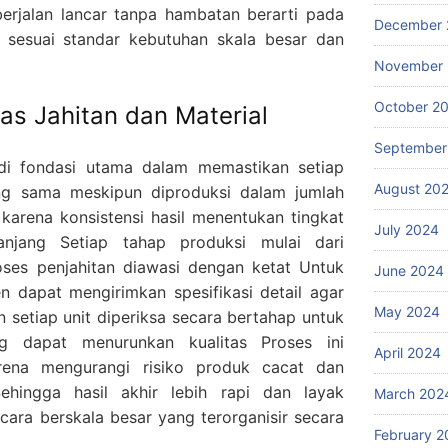
erjalan lancar tanpa hambatan berarti pada
December 
 sesuai standar kebutuhan skala besar dan
November
October 2
as Jahitan dan Material
September
adi fondasi utama dalam memastikan setiap
August 20
ng sama meskipun diproduksi dalam jumlah
 karena konsistensi hasil menentukan tingkat
July 2024
njang Setiap tahap produksi mulai dari
oses penjahitan diawasi dengan ketat Untuk
June 2024
n dapat mengirimkan spesifikasi detail agar
May 2024
n setiap unit diperiksa secara bertahap untuk
ng dapat menurunkan kualitas Proses ini
April 2024
rena mengurangi risiko produk cacat dan
ehingga hasil akhir lebih rapi dan layak
March 202
ara berskala besar yang terorganisir secara
February 2