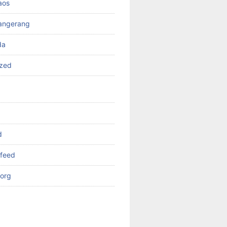
aos
angerang
da
ized
d
feed
org