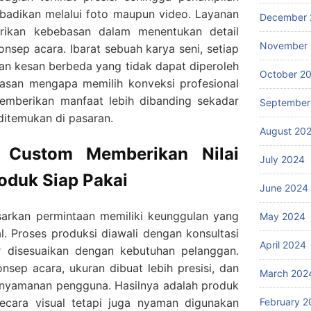
abadikan melalui foto maupun video. Layanan
December 
rikan kebebasan dalam menentukan detail
November
nsep acara. Ibarat sebuah karya seni, setiap
an kesan berbeda yang tidak dapat diperoleh
October 2
alasan mengapa memilih konveksi profesional
emberikan manfaat lebih dibanding sekadar
September
itemukan di pasaran.
August 20
 Custom Memberikan Nilai
July 2024
oduk Siap Pakai
June 2024
sarkan permintaan memiliki keunggulan yang
May 2024
al. Proses produksi diawali dengan konsultasi
April 2024
r disesuaikan dengan kebutuhan pelanggan.
onsep acara, ukuran dibuat lebih presisi, dan
March 202
enyamanan pengguna. Hasilnya adalah produk
ecara visual tetapi juga nyaman digunakan
February 2