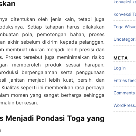
skan
konveksi k
Konveksi T
ya ditentukan oleh jenis kain, tetapi juga
duksinya. Setiap tahapan harus dilakukan
Toga Wisu
pembuatan pola, pemotongan bahan, proses
Uncategor
aan akhir sebelum dikirim kepada pelanggan.
kah membuat ukuran menjadi lebih presisi dan
ris. Proses tersebut juga meminimalkan risiko
META
ggan memperoleh produk sesuai harapan.
Log in
roduksi berpengalaman serta penggunaan
il jahitan menjadi lebih kuat, bersih, dan
Entries fee
. Kualitas seperti ini memberikan rasa percaya
Comments 
 dalam momen yang sangat berharga sehingga
semakin berkesan.
WordPress.
as Menjadi Pondasi Toga yang
n