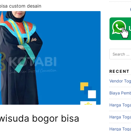
bisa custom desain
Search
for:
RECENT
Vendor To
Biaya Pem
Harga Toga
wisuda bogor bisa
Harga Tog
Harga Tog