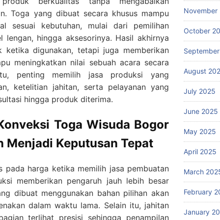
produk berkualitas tanpa mengabaikan
November
n. Toga yang dibuat secara khusus mampu
ual sesuai kebutuhan, mulai dari pemilihan
October 2
 lengan, hingga aksesorinya. Hasil akhirnya
k ketika digunakan, tetapi juga memberikan
September
pu meningkatkan nilai sebuah acara secara
August 20
itu, penting memilih jasa produksi yang
, ketelitian jahitan, serta pelayanan yang
July 2025
ultasi hingga produk diterima.
June 2025
Konveksi Toga Wisuda Bogor
May 2025
n Menjadi Keputusan Tepat
April 2025
s pada harga ketika memilih jasa pembuatan
March 202
duksi memberikan pengaruh jauh lebih besar
February 2
yang dibuat menggunakan bahan pilihan akan
nakan dalam waktu lama. Selain itu, jahitan
January 2
agian terlihat presisi sehingga penampilan