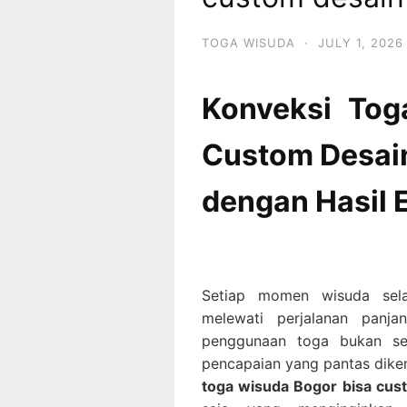
TOGA WISUDA
·
JULY 1, 2026
Konveksi Tog
Custom Desain
dengan Hasil 
Setiap momen wisuda sela
melewati perjalanan panja
penggunaan toga bukan se
pencapaian yang pantas dike
toga wisuda Bogor bisa cus