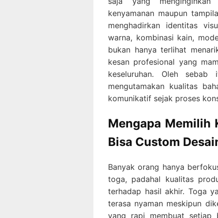
saja yang menginginkan 
kenyamanan maupun tampila
menghadirkan identitas vis
warna, kombinasi kain, model
bukan hanya terlihat menari
kesan profesional yang mam
keseluruhan. Oleh sebab 
mengutamakan kualitas bahan
komunikatif sejak proses kons
Mengapa Memilih 
Bisa Custom Desai
Banyak orang hanya berfoku
toga, padahal kualitas pro
terhadap hasil akhir. Toga 
terasa nyaman meskipun dike
yang rapi membuat setiap b