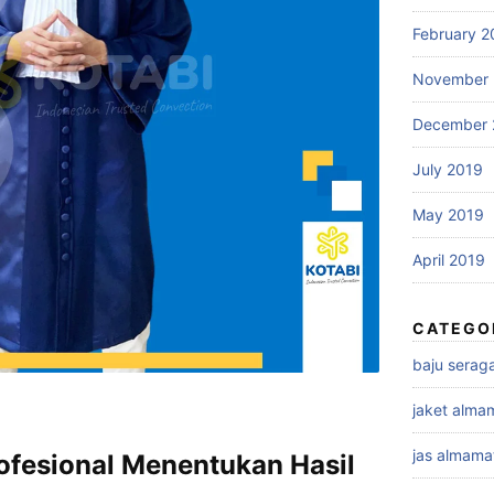
February 2
November 
December 
July 2019
May 2019
April 2019
CATEGO
baju sera
jaket alma
jas almama
ofesional Menentukan Hasil