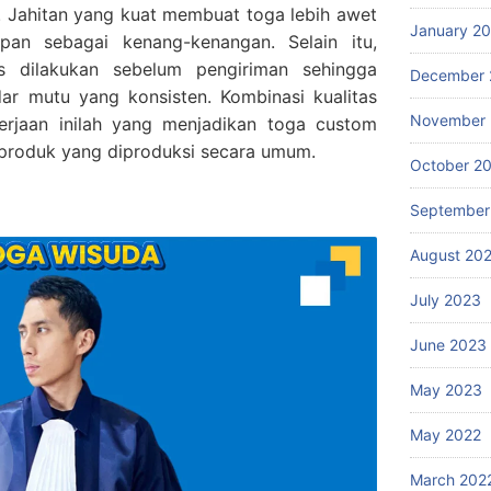
. Jahitan yang kuat membuat toga lebih awet
January 2
pan sebagai kenang-kenangan. Selain itu,
as dilakukan sebelum pengiriman sehingga
December 
dar mutu yang konsisten. Kombinasi kualitas
November
gerjaan inilah yang menjadikan toga custom
g produk yang diproduksi secara umum.
October 2
September
August 20
July 2023
June 2023
May 2023
May 2022
March 202