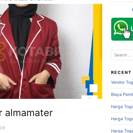
Search
for:
RECENT
Vendor To
Biaya Pem
Harga Toga
er almamater
Harga Tog
026
Harga Tog