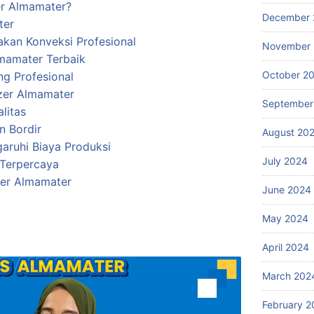
zer Almamater?
December 
ter
kan Konveksi Profesional
November
lmamater Terbaik
October 2
ng Profesional
azer Almamater
September
litas
n Bordir
August 20
aruhi Biaya Produksi
July 2024
 Terpercaya
zer Almamater
June 2024
May 2024
April 2024
March 202
February 2