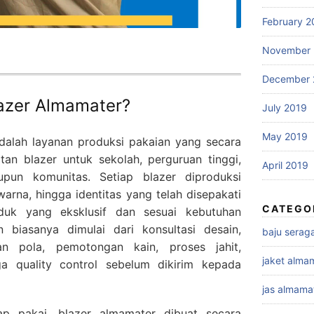
February 2
November 
December 
lazer Almamater?
July 2019
May 2019
dalah layanan produksi pakaian yang secara
an blazer untuk sekolah, perguruan tinggi,
April 2019
upun komunitas. Setiap blazer diproduksi
warna, hingga identitas yang telah disepakati
CATEGO
duk yang eksklusif dan sesuai kebutuhan
 biasanya dimulai dari konsultasi desain,
baju sera
an pola, pemotongan kain, proses jahit,
jaket alma
a quality control sebelum dikirim kepada
jas almama
p pakai, blazer almamater dibuat secara