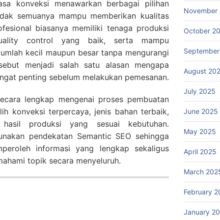
asa konveksi menawarkan berbagai pilihan
November
idak semuanya mampu memberikan kualitas
ofesional biasanya memiliki tenaga produksi
October 2
uality control yang baik, serta mampu
September
jumlah kecil maupun besar tanpa mengurangi
tersebut menjadi salah satu alasan mengapa
August 20
angat penting sebelum melakukan pemesanan.
July 2025
secara lengkap mengenai proses pembuatan
ih konveksi terpercaya, jenis bahan terbaik,
June 2025
hasil produksi yang sesuai kebutuhan.
May 2025
unakan pendekatan Semantic SEO sehingga
roleh informasi yang lengkap sekaligus
April 2025
ahami topik secara menyeluruh.
March 202
February 2
January 2