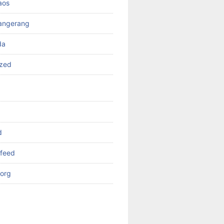
aos
angerang
da
ized
d
feed
org