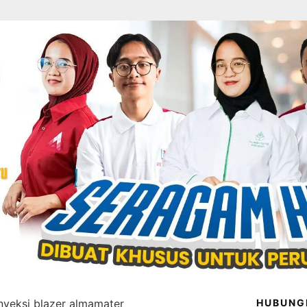
nveksi blazer almamater
HUBUNG