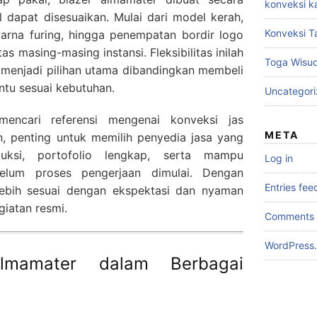
konveksi k
l dapat disesuaikan. Mulai dari model kerah,
Konveksi T
warna furing, hingga penempatan bordir logo
as masing-masing instansi. Fleksibilitas inilah
Toga Wisu
menjadi pilihan utama dibandingkan membeli
ntu sesuai kebutuhan.
Uncategor
ncari referensi mengenai konveksi jas
META
, penting untuk memilih penyedia jasa yang
uksi, portofolio lengkap, serta mampu
Log in
belum proses pengerjaan dimulai. Dengan
Entries fee
 lebih sesuai dengan ekspektasi dan nyaman
iatan resmi.
Comments 
WordPress.
lmamater dalam Berbagai