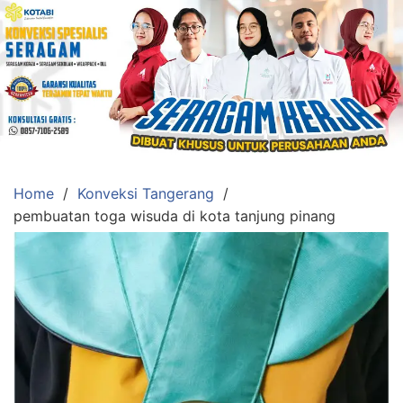
Skip
to
content
Konveksi
Toko
Abi
Ahlinya
Pengadaan
Home
Konveksi Tangerang
Baju
pembuatan toga wisuda di kota tanjung pinang
Seragam,
Toga
Wisuda,Jas
Almamater