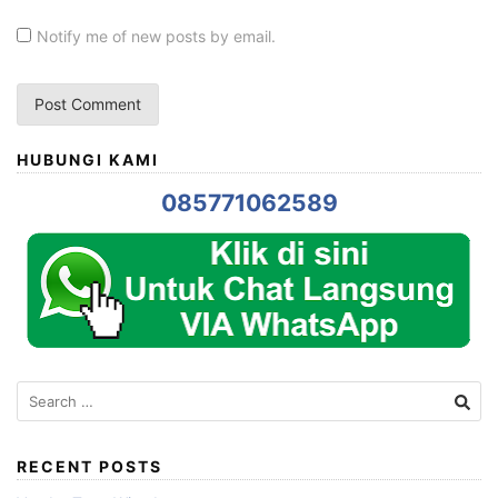
Notify me of new posts by email.
HUBUNGI KAMI
085771062589
Search
for:
RECENT POSTS