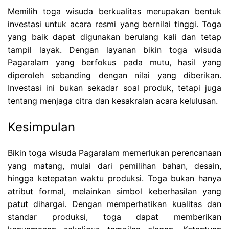
Memilih toga wisuda berkualitas merupakan bentuk
investasi untuk acara resmi yang bernilai tinggi. Toga
yang baik dapat digunakan berulang kali dan tetap
tampil layak. Dengan layanan bikin toga wisuda
Pagaralam yang berfokus pada mutu, hasil yang
diperoleh sebanding dengan nilai yang diberikan.
Investasi ini bukan sekadar soal produk, tetapi juga
tentang menjaga citra dan kesakralan acara kelulusan.
Kesimpulan
Bikin toga wisuda Pagaralam memerlukan perencanaan
yang matang, mulai dari pemilihan bahan, desain,
hingga ketepatan waktu produksi. Toga bukan hanya
atribut formal, melainkan simbol keberhasilan yang
patut dihargai. Dengan memperhatikan kualitas dan
standar produksi, toga dapat memberikan