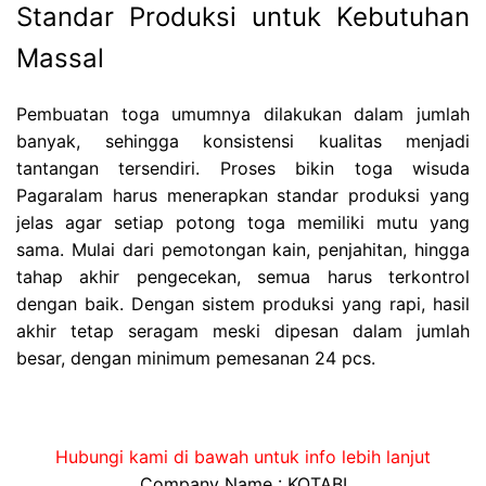
Standar Produksi untuk Kebutuhan
Massal
Pembuatan toga umumnya dilakukan dalam jumlah
banyak, sehingga konsistensi kualitas menjadi
tantangan tersendiri. Proses bikin toga wisuda
Pagaralam harus menerapkan standar produksi yang
jelas agar setiap potong toga memiliki mutu yang
sama. Mulai dari pemotongan kain, penjahitan, hingga
tahap akhir pengecekan, semua harus terkontrol
dengan baik. Dengan sistem produksi yang rapi, hasil
akhir tetap seragam meski dipesan dalam jumlah
besar, dengan minimum pemesanan 24 pcs.
Hubungi kami di bawah untuk info lebih lanjut
Company Name : KOTABI