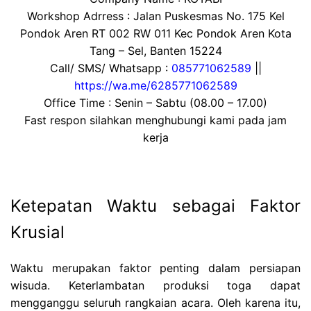
Workshop Adrress : Jalan Puskesmas No. 175 Kel
Pondok Aren RT 002 RW 011 Kec Pondok Aren Kota
Tang – Sel, Banten 15224
Call/ SMS/ Whatsapp :
085771062589
||
https://wa.me/6285771062589
Office Time : Senin – Sabtu (08.00 – 17.00)
Fast respon silahkan menghubungi kami pada jam
kerja
Ketepatan Waktu sebagai Faktor
Krusial
Waktu merupakan faktor penting dalam persiapan
wisuda. Keterlambatan produksi toga dapat
mengganggu seluruh rangkaian acara. Oleh karena itu,