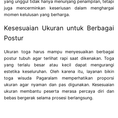
yang unggul tidak hanya menunjang penampilan, tetapi
juga mencerminkan keseriusan dalam menghargai
momen kelulusan yang berharga.
Kesesuaian Ukuran untuk Berbagai
Postur
Ukuran toga harus mampu menyesuaikan berbagai
postur tubuh agar terlihat rapi saat dikenakan. Toga
yang terlalu besar atau kecil dapat mengurangi
estetika keseluruhan. Oleh karena itu, layanan bikin
toga wisuda Pagaralam memperhatikan proporsi
ukuran agar nyaman dan pas digunakan. Kesesuaian
ukuran membantu peserta merasa percaya diri dan
bebas bergerak selama prosesi berlangsung.