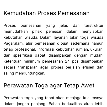
Kemudahan Proses Pemesanan
Proses pemesanan yang jelas dan terstruktur
memudahkan pihak pemesan dalam menyiapkan
kebutuhan wisuda. Dalam layanan bikin toga wisuda
Pagaralam, alur pemesanan dibuat sederhana namun
tetap profesional. Informasi kebutuhan jumlah, ukuran,
dan spesifikasi dapat disampaikan dengan mudah.
Ketentuan minimum pemesanan 24 pcs disampaikan
secara transparan agar proses berjalan efisien dan
saling menguntungkan.
Perawatan Toga agar Tetap Awet
Perawatan toga yang tepat akan menjaga kualitasnya
dalam jangka panjang. Bahan berkualitas akan lebih