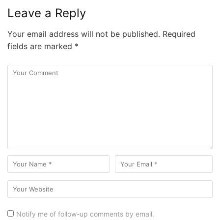
Leave a Reply
Your email address will not be published.
Required
fields are marked
*
Notify me of follow-up comments by email.