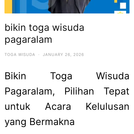
bikin toga wisuda
pagaralam
TOGA WISUDA
·
JANUARY 26, 2026
Bikin Toga Wisuda
Pagaralam, Pilihan Tepat
untuk Acara Kelulusan
yang Bermakna