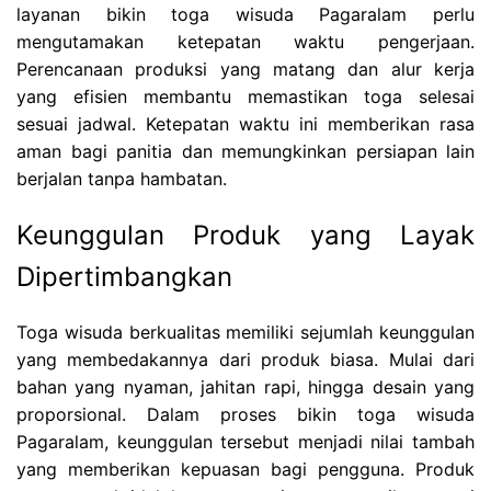
layanan bikin toga wisuda Pagaralam perlu
mengutamakan ketepatan waktu pengerjaan.
Perencanaan produksi yang matang dan alur kerja
yang efisien membantu memastikan toga selesai
sesuai jadwal. Ketepatan waktu ini memberikan rasa
aman bagi panitia dan memungkinkan persiapan lain
berjalan tanpa hambatan.
Keunggulan Produk yang Layak
Dipertimbangkan
Toga wisuda berkualitas memiliki sejumlah keunggulan
yang membedakannya dari produk biasa. Mulai dari
bahan yang nyaman, jahitan rapi, hingga desain yang
proporsional. Dalam proses bikin toga wisuda
Pagaralam, keunggulan tersebut menjadi nilai tambah
yang memberikan kepuasan bagi pengguna. Produk