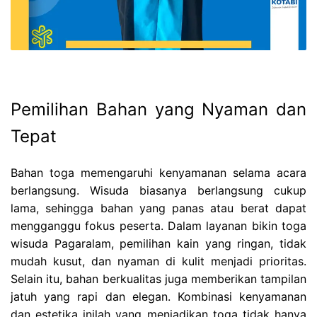
Pemilihan Bahan yang Nyaman dan
Tepat
Bahan toga memengaruhi kenyamanan selama acara
berlangsung. Wisuda biasanya berlangsung cukup
lama, sehingga bahan yang panas atau berat dapat
mengganggu fokus peserta. Dalam layanan bikin toga
wisuda Pagaralam, pemilihan kain yang ringan, tidak
mudah kusut, dan nyaman di kulit menjadi prioritas.
Selain itu, bahan berkualitas juga memberikan tampilan
jatuh yang rapi dan elegan. Kombinasi kenyamanan
dan estetika inilah yang menjadikan toga tidak hanya