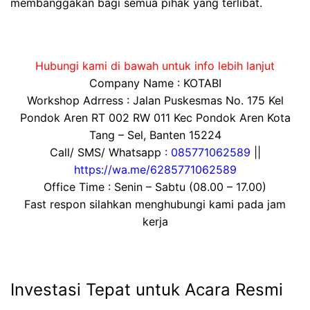
membanggakan bagi semua pihak yang terlibat.
Hubungi kami di bawah untuk info lebih lanjut
Company Name : KOTABI
Workshop Adrress : Jalan Puskesmas No. 175 Kel
Pondok Aren RT 002 RW 011 Kec Pondok Aren Kota
Tang – Sel, Banten 15224
Call/ SMS/ Whatsapp :
085771062589
||
https://wa.me/6285771062589
Office Time : Senin – Sabtu (08.00 – 17.00)
Fast respon silahkan menghubungi kami pada jam
kerja
Investasi Tepat untuk Acara Resmi