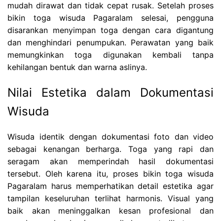
mudah dirawat dan tidak cepat rusak. Setelah proses
bikin toga wisuda Pagaralam selesai, pengguna
disarankan menyimpan toga dengan cara digantung
dan menghindari penumpukan. Perawatan yang baik
memungkinkan toga digunakan kembali tanpa
kehilangan bentuk dan warna aslinya.
Nilai Estetika dalam Dokumentasi
Wisuda
Wisuda identik dengan dokumentasi foto dan video
sebagai kenangan berharga. Toga yang rapi dan
seragam akan memperindah hasil dokumentasi
tersebut. Oleh karena itu, proses bikin toga wisuda
Pagaralam harus memperhatikan detail estetika agar
tampilan keseluruhan terlihat harmonis. Visual yang
baik akan meninggalkan kesan profesional dan