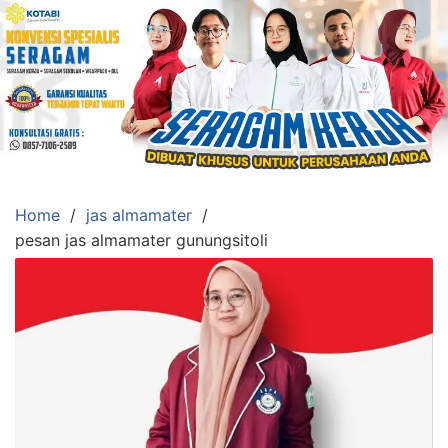
Skip
to
content
Konveksi
Toko
Abi
Ahlinya
Pengadaan
Home
jas almamater
Baju
pesan jas almamater gunungsitoli
Seragam,
Toga
Wisuda,Jas
Almamater